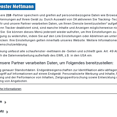
sere
-Partner speichern und greifen auf personenbezogene Daten wie Brows
218
Kennungen auf Ihrem Gerät zu. Durch Auswahl von OK aktivieren Sie Tracking-Te
Mettmann 2019
Wir und unsere Partner verarbeiten Daten, um Ihnen Dienste bereitzustellen“ aufge
n Tracker deaktiviert sind, sind manche Inhalte und Anzeigen möglicherweise ni
r Sie. Sie können dieses Menü jederzeit wieder aufrufen, um Ihre Einstellungen zu
ligung zu widerrufen, indem Sie auf den Link Einstellungen oder Ablehnen am unte
aktuellen Situation der Stadt
icken. Ihre Einstellungen gelten innerhalb unseres Website. Weitere Informationen
tenschutzerklärung.
 Mettmann 2019
mung umfasst alle schaufenster-mettmann.de-Seiten und schließt gem. Art. 49 Abs.
die Datenverarbeitung außerhalb des EWR, z.B. in den USA ein.
nsere Partner verarbeiten Daten, um Folgendes bereitzustellen:
genauer Standortdaten. Endgeräteeigenschaften zur Identifikation aktiv abfrage
ortenhaus, Einzelhändler und ehemaliger
griff auf Informationen auf einem Endgerät. Personalisierte Werbung und Inhalte
ung und der Performance von Inhalten, Zielgruppenforschung sowie Entwicklung
Impulse, ist auch im gesetzten Alter
ng von Angeboten.
, der sich über seine Heimatstadt
he Informationen
en macht.
m
utz