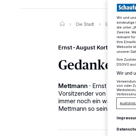
Wir und un
eindeutige 
Die Stadt
Gedanken zu 
die unter „
Zwecke. Wen
relevant fü
Ihre Einwil
Ernst-August Kortenhaus zur 
Webseite kl
unserer Da
Gedanken zu
Ihre Zustim
DSGVO auch 
Wir und u
Verwendung 
Mettmann
·
Ernst-August K
von oder Zu
Werbeleist
Vorsitzender von Mettmann-
Verbesseru
immer noch ein wacher Geist
Ausführlic
Mettmann so seine Gedank
Impressu
Datensch