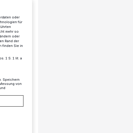
erdaten oder
chnologien für
führten
cht mehr so
 ändern oder
ren Rand der
 finden Sie in
 1 S. 1 lit. a
n. Speichern
, Messung von
 und