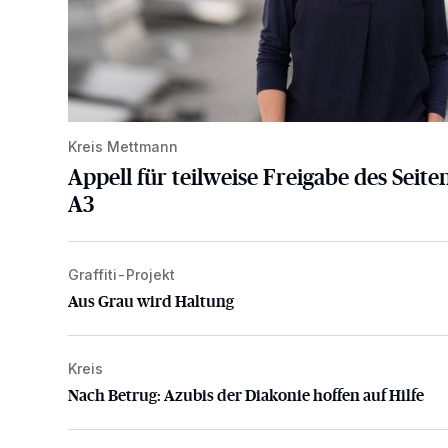
Kreis Mettmann
Appell für teilweise Freigabe des Seite
A3
Graffiti-Projekt
Aus Grau wird Haltung
Aus Grau wird Haltung
Kreis
Nach Betrug: Azubis der Diakonie hoffen auf Hilfe
Nach Betrug: Azubis der Diakonie hoffen auf Hilfe