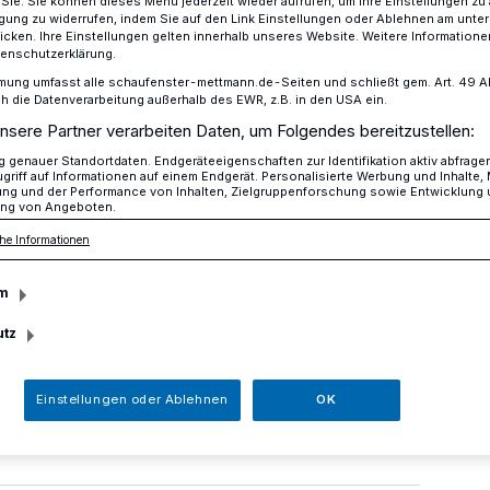
r Sie. Sie können dieses Menü jederzeit wieder aufrufen, um Ihre Einstellungen zu
ligung zu widerrufen, indem Sie auf den Link Einstellungen oder Ablehnen am unte
icken. Ihre Einstellungen gelten innerhalb unseres Website. Weitere Informationen
tenschutzerklärung.
mung umfasst alle schaufenster-mettmann.de-Seiten und schließt gem. Art. 49 Abs.
ltaxi“ an
die Datenverarbeitung außerhalb des EWR, z.B. in den USA ein.
nsere Partner verarbeiten Daten, um Folgendes bereitzustellen:
genauer Standortdaten. Endgeräteeigenschaften zur Identifikation aktiv abfrage
Sonntag
griff auf Informationen auf einem Endgerät. Personalisierte Werbung und Inhalte
ung und der Performance von Inhalten, Zielgruppenforschung sowie Entwicklung
ng von Angeboten.
Wahltaxi“ an
he Informationen
m
ropawahl am 26. Mai wieder einen
die nicht gut zu Fuß sind.
utz
Einstellungen oder Ablehnen
OK
Lesezeit