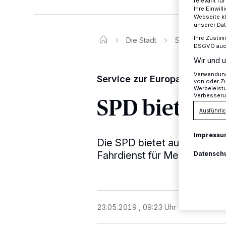
relevant fü
Ihre Einwil
Webseite kl
unserer Da
Ihre Zustim
Die Stadt
SPD bietet „Wah
DSGVO auch 
Wir und u
Verwendung 
Service zur Europawahl am 
von oder Zu
Werbeleist
Verbesseru
SPD bietet „
Ausführlic
Impressu
Die SPD bietet auch zur Eu
Fahrdienst für Menschen an, 
Datensch
23.05.2019 , 09:23 Uhr
Eine Minute 