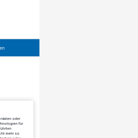
en
erdaten oder
chnologien für
führten
cht mehr so