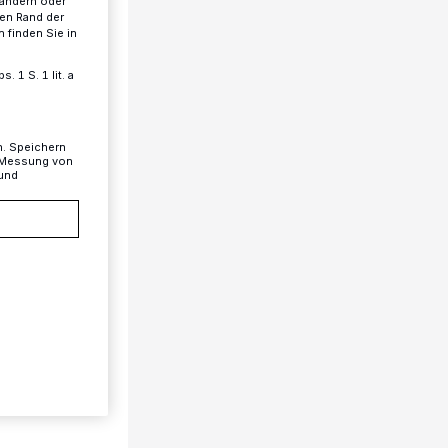
 ändern oder
ren Rand der
 finden Sie in
 1 S. 1 lit. a
n. Speichern
, Messung von
 und