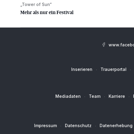
„Tower of Sun“
Mehr als nur ein Festival
Mehr als nur ein Festival
www.facebo
Inserieren
Trauerportal
Mediadaten
Team
Karriere
Impressum
Datenschutz
Datenerhebung