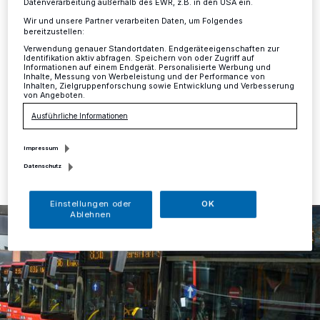
Umleitung
Datenverarbeitung außerhalb des EWR, z.B. in den USA ein.
Wir und unsere Partner verarbeiten Daten, um Folgendes
bereitzustellen:
Mettmann
·
Aufgrund von Notstandsarbeiten auf der
Verwendung genauer Standortdaten. Endgeräteeigenschaften zur
Weststraße fährt die Buslinie O13 ab sofort in beiden
Identifikation aktiv abfragen. Speichern von oder Zugriff auf
Richtungen eine Umleitung zwischen den Haltestellen
Informationen auf einem Endgerät. Personalisierte Werbung und
Inhalte, Messung von Werbeleistung und der Performance von
Neanderstraße und Siegstraße.
Inhalten, Zielgruppenforschung sowie Entwicklung und Verbesserung
von Angeboten.
Ausführliche Informationen
20.05.2019 , 12:17 Uhr
Eine Minute Lesezeit
Impressum
Datenschutz
Einstellungen oder
OK
Ablehnen