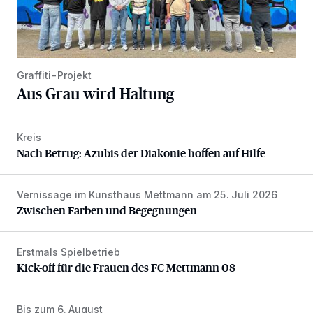
Graffiti-Projekt
Aus Grau wird Haltung
Kreis
Nach Betrug: Azubis der Diakonie hoffen auf Hilfe
Nach Betrug: Azubis der Diakonie hoffen auf Hilfe
Vernissage im Kunsthaus Mettmann am 25. Juli 2026
Zwischen Farben und Begegnungen
Zwischen Farben und Begegnungen
Erstmals Spielbetrieb
Kick-off für die Frauen des FC Mettmann 08
Kick-off für die Frauen des FC Mettmann 08
Bis zum 6. August
Abstimmung für Heimatpreis noch möglich