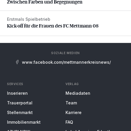
Zwischen Farben und Begegnungen
Erstmals Spielbetrieb
Kick-off für die Frauen des FC Mettmann 08
Kick-off für die Frauen des FC Mettmann 08
SOZIALE MEDIEN
www.facebook.com/mettmannerkreisnews/
SERVICES
VERLAG
Inserieren
Mediadaten
Trauerportal
Team
Stellenmarkt
Karriere
Immobilienmarkt
FAQ