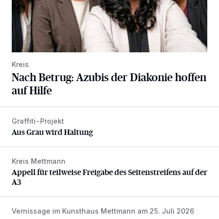
Kreis
Nach Betrug: Azubis der Diakonie hoffen
auf Hilfe
Graffiti-Projekt
Aus Grau wird Haltung
Aus Grau wird Haltung
Kreis Mettmann
Appell für teilweise Freigabe des Seitenstreifens auf der A
Appell für teilweise Freigabe des Seitenstreifens auf der
A3
Vernissage im Kunsthaus Mettmann am 25. Juli 2026
Zwischen Farben und Begegnungen