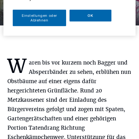
5 Bilder
Einstellungen oder
OK
Der BVM pflanzt Obstbäume
Ablehnen
5 Bilder
W
aren bis vor kurzem noch Bagger und
Absperrbänder zu sehen, erblühen nun
Obstbäume auf einer eigens dafür
hergerichteten Grünfläche. Rund 20
Metzkausener sind der Einladung des
Bürgervereins gefolgt und zogen mit Spaten,
Gartengerätschaften und einer gehörigen
Portion Tatendrang Richtung
Eschenkämpchenweg. Unterstützung für das