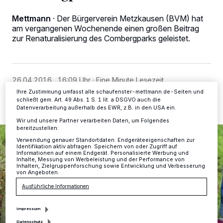
Kennungen auf Ihrem Gerät zu. Durch Auswahl von OK aktivieren Sie
Tracking-Technologien für die unter „Wir und unsere Partner
Mettmann
·
Der Bürgerverein Metzkausen (BVM) hat
verarbeiten Daten, um Ihnen Dienste bereitzustellen“ aufgeführten
am vergangenen Wochenende einen großen Beitrag
Zwecke. Wenn Tracker deaktiviert sind, sind manche Inhalte und
zur Renaturalisierung des Combergparks geleistet.
Anzeigen möglicherweise nicht mehr so relevant für Sie. Sie können
dieses Menü jederzeit wieder aufrufen, um Ihre Einstellungen zu
ändern oder Ihre Einwilligung zu widerrufen, indem Sie auf den Link
Einstellungen oder Ablehnen am unteren Rand der Webseite klicken.
Ihre Einstellungen gelten innerhalb unseres Website. Weitere
Informationen finden Sie in unserer Datenschutzerklärung.
26.04.2016 , 16:09 Uhr
Eine Minute Lesezeit
Ihre Zustimmung umfasst alle schaufenster-mettmann.de-Seiten und
schließt gem. Art. 49 Abs. 1 S. 1 lit. a DSGVO auch die
Datenverarbeitung außerhalb des EWR, z.B. in den USA ein.
Wir und unsere Partner verarbeiten Daten, um Folgendes
bereitzustellen:
Verwendung genauer Standortdaten. Endgeräteeigenschaften zur
Identifikation aktiv abfragen. Speichern von oder Zugriff auf
Informationen auf einem Endgerät. Personalisierte Werbung und
Inhalte, Messung von Werbeleistung und der Performance von
Inhalten, Zielgruppenforschung sowie Entwicklung und Verbesserung
von Angeboten.
Ausführliche Informationen
Impressum
Datenschutz