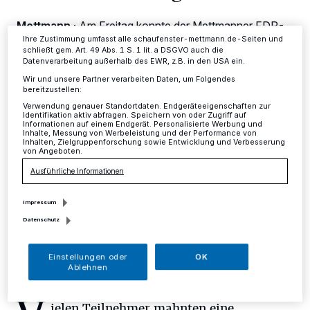
Ihre Einstellungen gelten innerhalb unseres Website. Weitere
Informationen finden Sie in unserer Datenschutzerklärung.
Mettmann
·
Am Freitag konnte der Mettmanner FDP-
Kreisvorsitzende und Landtagsabgeordnete Dirk Wedel
Ihre Zustimmung umfasst alle schaufenster-mettmann.de-Seiten und
schließt gem. Art. 49 Abs. 1 S. 1 lit. a DSGVO auch die
zahlreiche interessierte Bürger aus dem Bürgerverein
Datenverarbeitung außerhalb des EWR, z.B. in den USA ein.
Metzkausen im Düsseldorfer Landtag begrüßen. Nach
einem Informationsprogramm und der Führung durch
Wir und unsere Partner verarbeiten Daten, um Folgendes
bereitzustellen:
das Parlamentsgebäude stand der Abgeordnete den
Besuchern zur aktuellen Landespolitik Rede und
Verwendung genauer Standortdaten. Endgeräteeigenschaften zur
Identifikation aktiv abfragen. Speichern von oder Zugriff auf
Antwort.
Informationen auf einem Endgerät. Personalisierte Werbung und
Inhalte, Messung von Werbeleistung und der Performance von
Inhalten, Zielgruppenforschung sowie Entwicklung und Verbesserung
von Angeboten.
Ausführliche Informationen
25.04.2016 , 14:54 Uhr
Eine Minute Lesezeit
Impressum
Datenschutz
Einstellungen oder
OK
Ablehnen
ielen Teilnehmer mahnten eine