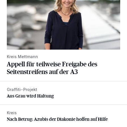
Kreis Mettmann
Appell für teilweise Freigabe des
Seitenstreifens auf der A3
Graffiti-Projekt
Aus Grau wird Haltung
Aus Grau wird Haltung
Kreis
Nach Betrug: Azubis der Diakonie hoffen auf Hilfe
Nach Betrug: Azubis der Diakonie hoffen auf Hilfe