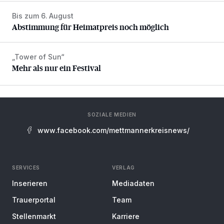
Bis zum 6. August
Abstimmung für Heimatpreis noch möglich
Abstimmung für Heimatpreis noch möglich
„Tower of Sun“
Mehr als nur ein Festival
Mehr als nur ein Festival
SOZIALE MEDIEN
www.facebook.com/mettmannerkreisnews/
SERVICES
VERLAG
Inserieren
Mediadaten
Trauerportal
Team
Stellenmarkt
Karriere