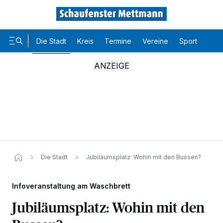
Die Stadt
Kreis
Termine
Vereine
Sport
Karr
Die Stadt
Jubiläumsplatz: Wohin mit den Bussen?
Infoveranstaltung am Waschbrett
Jubiläumsplatz: Wohin mit den