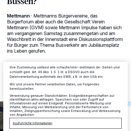
Bussen?
Wir und unsere
-Partner speichern und greifen auf
218
personenbezogene Daten wie Browserdaten oder eindeutige
Mettmann
·
Mettmanns Bürgervereine, das
Kennungen auf Ihrem Gerät zu. Durch Auswahl von OK aktivieren Sie
Bürgerforum aber auch die Gesellschaft Verein
Tracking-Technologien für die unter „Wir und unsere Partner
Mettmann (GVM) sowie Mettmann Impulse haben sich
verarbeiten Daten, um Ihnen Dienste bereitzustellen“ aufgeführten
Zwecke. Wenn Tracker deaktiviert sind, sind manche Inhalte und
am vergangenen Samstag zusammengetan und am
Anzeigen möglicherweise nicht mehr so relevant für Sie. Sie können
Waschbrett in der Innenstadt eine Diskussionsplattform
dieses Menü jederzeit wieder aufrufen, um Ihre Einstellungen zu
für Bürger zum Thema Busverkehr am Jubiläumsplatz
ändern oder Ihre Einwilligung zu widerrufen, indem Sie auf den Link
ins Leben gerufen.
Einstellungen oder Ablehnen am unteren Rand der Webseite klicken.
Ihre Einstellungen gelten innerhalb unseres Website. Weitere
Informationen finden Sie in unserer Datenschutzerklärung.
Ihre Zustimmung umfasst alle schaufenster-mettmann.de-Seiten und
schließt gem. Art. 49 Abs. 1 S. 1 lit. a DSGVO auch die
25.04.2016 , 16:58 Uhr
2 Minuten Lesezeit
Datenverarbeitung außerhalb des EWR, z.B. in den USA ein.
Wir und unsere Partner verarbeiten Daten, um Folgendes
bereitzustellen:
Verwendung genauer Standortdaten. Endgeräteeigenschaften zur
Identifikation aktiv abfragen. Speichern von oder Zugriff auf
Informationen auf einem Endgerät. Personalisierte Werbung und
Inhalte, Messung von Werbeleistung und der Performance von
Inhalten, Zielgruppenforschung sowie Entwicklung und Verbesserung
von Angeboten.
Ausführliche Informationen