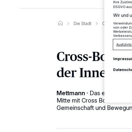
Ihre Zustim
DSGVO auch 
Wir und u
Die Stadt
Cross-Boccia i
Verwendung 
von oder Zu
Werbeleist
Verbesseru
Ausführlic
Cross-Bocci
Impressu
der Innensta
Datensch
Mettmann
·
Das erfolgreic
Mitte mit Cross Boccia" wir
Gemeinschaft und Bewegung 