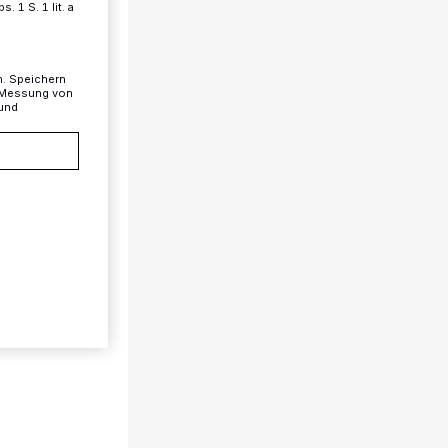
 1 S. 1 lit. a
n. Speichern
, Messung von
 und