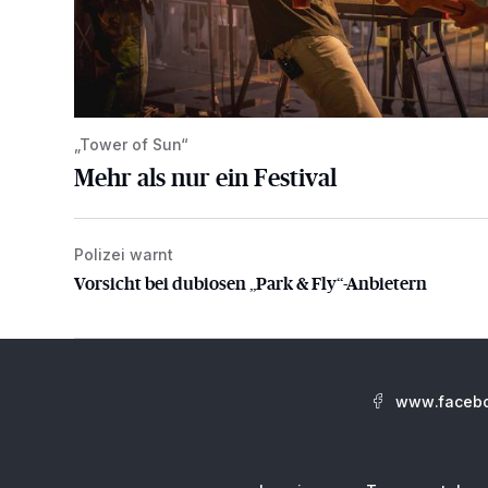
„Tower of Sun“
Mehr als nur ein Festival
Polizei warnt
Vorsicht bei dubiosen „Park & Fly“-Anbietern
Vorsicht bei dubiosen „Park & Fly“-Anbietern
www.facebo