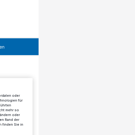
en
erdaten oder
chnologien für
führten
cht mehr so
 ändern oder
ren Rand der
 finden Sie in