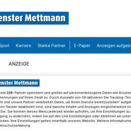
Sport
Karriere
Starke Partner
E-Paper
Anzeigen aufgeb
sere
-Partner speichern und greifen auf personenbezogene Daten wie Brows
218
Kennungen auf Ihrem Gerät zu. Durch Auswahl von OK aktivieren Sie Tracking-Te
Wir und unsere Partner verarbeiten Daten, um Ihnen Dienste bereitzustellen“ aufge
n Tracker deaktiviert sind, sind manche Inhalte und Anzeigen möglicherweise ni
r Sie. Sie können dieses Menü jederzeit wieder aufrufen, um Ihre Einstellungen zu
ligung zu widerrufen, indem Sie auf den Link Einstellungen oder Ablehnen am unte
icken. Ihre Einstellungen gelten innerhalb unseres Website. Weitere Informationen
tenschutzerklärung.