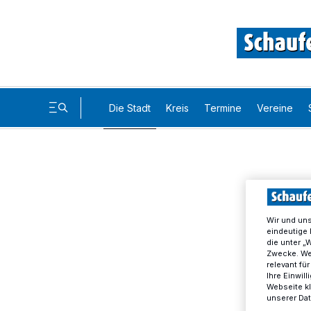
Die Stadt
Kreis
Termine
Vereine
Wir und un
eindeutige 
die unter „
Zwecke. Wen
relevant fü
Ihre Einwil
Webseite kl
unserer Da