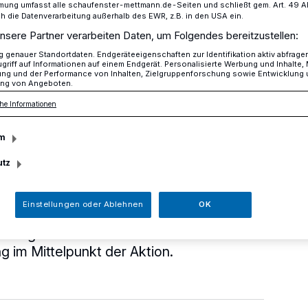
mung umfasst alle schaufenster-mettmann.de-Seiten und schließt gem. Art. 49 Abs.
die Datenverarbeitung außerhalb des EWR, z.B. in den USA ein.
nsere Partner verarbeiten Daten, um Folgendes bereitzustellen:
mmer montags in der Innenstadt
genauer Standortdaten. Endgeräteeigenschaften zur Identifikation aktiv abfrage
griff auf Informationen auf einem Endgerät. Personalisierte Werbung und Inhalte
ung und der Performance von Inhalten, Zielgruppenforschung sowie Entwicklung
ng von Angeboten.
he Informationen
a immer montags in
m
dt
utz
Einstellungen oder Ablehnen
OK
he Angebot: "Bewegt durchs Quartier ME-
d fortgesetzt. Beim Cross-Boccia stehen
im Mittelpunkt der Aktion.