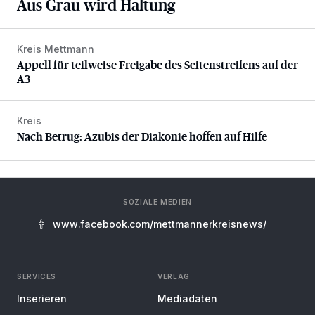
Aus Grau wird Haltung
Kreis Mettmann
Appell für teilweise Freigabe des Seitenstreifens auf der A
Appell für teilweise Freigabe des Seitenstreifens auf der
A3
Kreis
Nach Betrug: Azubis der Diakonie hoffen auf Hilfe
Nach Betrug: Azubis der Diakonie hoffen auf Hilfe
SOZIALE MEDIEN
www.facebook.com/mettmannerkreisnews/
SERVICES
VERLAG
Inserieren
Mediadaten