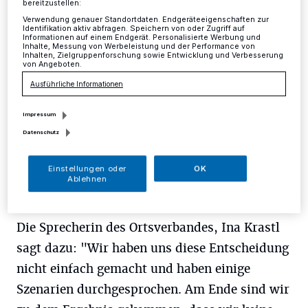
Mettmann
·
Bei der letzten Mitgliederversammlung
bereitzustellen:
haben sich die Mitglieder des Ortsverbands der Grünen
Verwendung genauer Standortdaten. Endgeräteeigenschaften zur
dazu entschlossen, keinen eigenen Kandidaten ins
Identifikation aktiv abfragen. Speichern von oder Zugriff auf
Informationen auf einem Endgerät. Personalisierte Werbung und
Rennen zu schicken.
Inhalte, Messung von Werbeleistung und der Performance von
Inhalten, Zielgruppenforschung sowie Entwicklung und Verbesserung
von Angeboten.
Ausführliche Informationen
01.04.2015 , 12:51 Uhr
Eine Minute Lesezeit
Impressum
Datenschutz
Einstellungen oder
OK
Ablehnen
Die Sprecherin des Ortsverbandes, Ina Krastl
sagt dazu: "Wir haben uns diese Entscheidung
nicht einfach gemacht und haben einige
Szenarien durchgesprochen. Am Ende sind wir