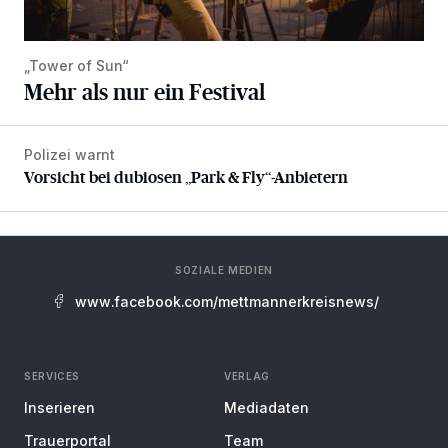
„Tower of Sun“
Mehr als nur ein Festival
Polizei warnt
Vorsicht bei dubiosen „Park & Fly“-Anbietern
Vorsicht bei dubiosen „Park & Fly“-Anbietern
SOZIALE MEDIEN
www.facebook.com/mettmannerkreisnews/
SERVICES
VERLAG
Inserieren
Mediadaten
Trauerportal
Team