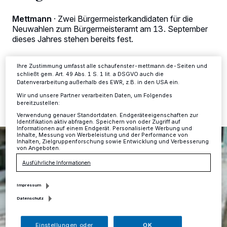
Zwecke. Wenn Tracker deaktiviert sind, sind manche Inhalte und
Anzeigen möglicherweise nicht mehr so relevant für Sie. Sie können
Mettmann
·
Zwei Bürgermeisterkandidaten für die
dieses Menü jederzeit wieder aufrufen, um Ihre Einstellungen zu
Neuwahlen zum Bürgermeisteramt am 13. September
ändern oder Ihre Einwilligung zu widerrufen, indem Sie auf den Link
Einstellungen oder Ablehnen am unteren Rand der Webseite klicken.
dieses Jahres stehen bereits fest.
Ihre Einstellungen gelten innerhalb unseres Website. Weitere
Informationen finden Sie in unserer Datenschutzerklärung.
Ihre Zustimmung umfasst alle schaufenster-mettmann.de-Seiten und
schließt gem. Art. 49 Abs. 1 S. 1 lit. a DSGVO auch die
28.03.2015 , 06:57 Uhr
Eine Minute Lesezeit
Datenverarbeitung außerhalb des EWR, z.B. in den USA ein.
Wir und unsere Partner verarbeiten Daten, um Folgendes
bereitzustellen:
Verwendung genauer Standortdaten. Endgeräteeigenschaften zur
Identifikation aktiv abfragen. Speichern von oder Zugriff auf
Informationen auf einem Endgerät. Personalisierte Werbung und
Inhalte, Messung von Werbeleistung und der Performance von
Inhalten, Zielgruppenforschung sowie Entwicklung und Verbesserung
von Angeboten.
Ausführliche Informationen
Impressum
Datenschutz
Einstellungen oder
OK