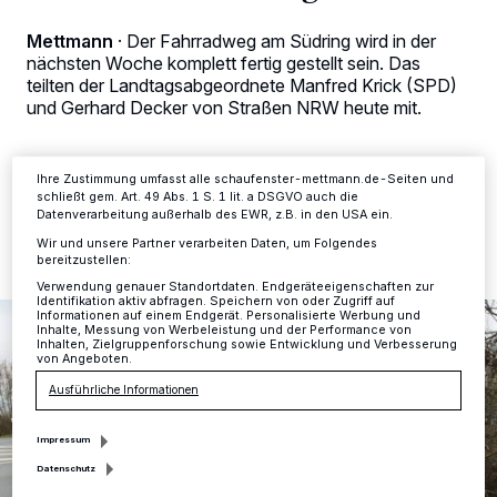
Tracking-Technologien für die unter „Wir und unsere Partner
verarbeiten Daten, um Ihnen Dienste bereitzustellen“ aufgeführten
Mettmann
·
Der Fahrradweg am Südring wird in der
Zwecke. Wenn Tracker deaktiviert sind, sind manche Inhalte und
nächsten Woche komplett fertig gestellt sein. Das
Anzeigen möglicherweise nicht mehr so relevant für Sie. Sie können
dieses Menü jederzeit wieder aufrufen, um Ihre Einstellungen zu
teilten der Landtagsabgeordnete Manfred Krick (SPD)
ändern oder Ihre Einwilligung zu widerrufen, indem Sie auf den Link
und Gerhard Decker von Straßen NRW heute mit.
Einstellungen oder Ablehnen am unteren Rand der Webseite klicken.
Ihre Einstellungen gelten innerhalb unseres Website. Weitere
Informationen finden Sie in unserer Datenschutzerklärung.
Ihre Zustimmung umfasst alle schaufenster-mettmann.de-Seiten und
schließt gem. Art. 49 Abs. 1 S. 1 lit. a DSGVO auch die
26.03.2015 , 14:42 Uhr
2 Minuten Lesezeit
Datenverarbeitung außerhalb des EWR, z.B. in den USA ein.
Wir und unsere Partner verarbeiten Daten, um Folgendes
bereitzustellen:
Verwendung genauer Standortdaten. Endgeräteeigenschaften zur
Identifikation aktiv abfragen. Speichern von oder Zugriff auf
Informationen auf einem Endgerät. Personalisierte Werbung und
Inhalte, Messung von Werbeleistung und der Performance von
Inhalten, Zielgruppenforschung sowie Entwicklung und Verbesserung
von Angeboten.
Ausführliche Informationen
Impressum
Datenschutz