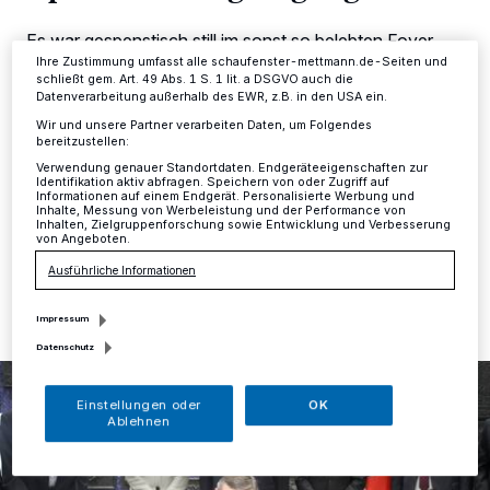
Ihre Einstellungen gelten innerhalb unseres Website. Weitere
Informationen finden Sie in unserer Datenschutzerklärung.
Es war gespenstisch still im sonst so belebten Foyer
des Düsseldorfer Rathauses. Aus der Schweigeminute
Ihre Zustimmung umfasst alle schaufenster-mettmann.de-Seiten und
schließt gem. Art. 49 Abs. 1 S. 1 lit. a DSGVO auch die
wurde eine Viertelstunde der völligen Ruhe, ehe sich
Datenverarbeitung außerhalb des EWR, z.B. in den USA ein.
zuerst Oberbürgermeister Thomas Geisel und danach
die gesamte Stadtspitze geschlossen und ohne ein
Wir und unsere Partner verarbeiten Daten, um Folgendes
bereitzustellen:
Wort zu sprechen ins schwarze Kondolenzbuch im
Rathaus-Foyer eintrugen.
Verwendung genauer Standortdaten. Endgeräteeigenschaften zur
Identifikation aktiv abfragen. Speichern von oder Zugriff auf
Informationen auf einem Endgerät. Personalisierte Werbung und
Inhalte, Messung von Werbeleistung und der Performance von
Inhalten, Zielgruppenforschung sowie Entwicklung und Verbesserung
von Angeboten.
25.03.2015 , 13:48 Uhr
Eine Minute Lesezeit
Ausführliche Informationen
Impressum
Datenschutz
Einstellungen oder
OK
Ablehnen