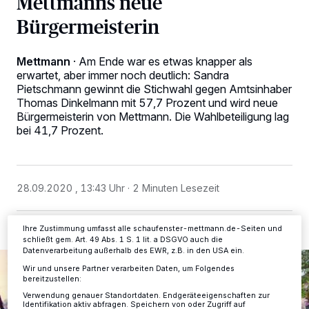
Mettmanns neue
Bürgermeisterin
Mettmann
·
Am Ende war es etwas knapper als
erwartet, aber immer noch deutlich: Sandra
Pietschmann gewinnt die Stichwahl gegen Amtsinhaber
Wir und unsere
-Partner speichern und greifen auf
218
Thomas Dinkelmann mit 57,7 Prozent und wird neue
personenbezogene Daten wie Browserdaten oder eindeutige
Kennungen auf Ihrem Gerät zu. Durch Auswahl von OK aktivieren Sie
Bürgermeisterin von Mettmann. Die Wahlbeteiligung lag
Tracking-Technologien für die unter „Wir und unsere Partner
bei 41,7 Prozent.
verarbeiten Daten, um Ihnen Dienste bereitzustellen“ aufgeführten
Zwecke. Wenn Tracker deaktiviert sind, sind manche Inhalte und
Anzeigen möglicherweise nicht mehr so relevant für Sie. Sie können
dieses Menü jederzeit wieder aufrufen, um Ihre Einstellungen zu
ändern oder Ihre Einwilligung zu widerrufen, indem Sie auf den Link
28.09.2020 , 13:43 Uhr
2 Minuten Lesezeit
Einstellungen oder Ablehnen am unteren Rand der Webseite klicken.
Ihre Einstellungen gelten innerhalb unseres Website. Weitere
Informationen finden Sie in unserer Datenschutzerklärung.
Ihre Zustimmung umfasst alle schaufenster-mettmann.de-Seiten und
schließt gem. Art. 49 Abs. 1 S. 1 lit. a DSGVO auch die
Datenverarbeitung außerhalb des EWR, z.B. in den USA ein.
Wir und unsere Partner verarbeiten Daten, um Folgendes
bereitzustellen:
Verwendung genauer Standortdaten. Endgeräteeigenschaften zur
Identifikation aktiv abfragen. Speichern von oder Zugriff auf