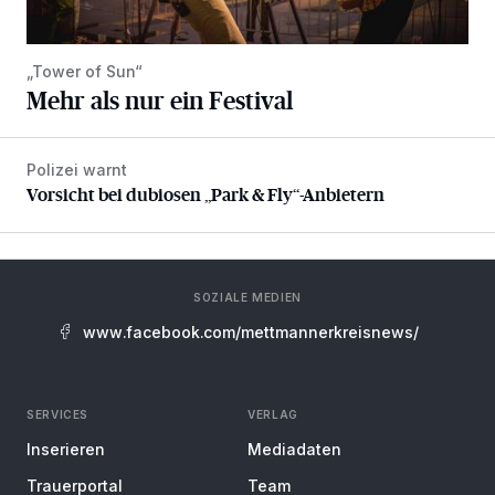
„Tower of Sun“
Mehr als nur ein Festival
Polizei warnt
Vorsicht bei dubiosen „Park & Fly“-Anbietern
Vorsicht bei dubiosen „Park & Fly“-Anbietern
SOZIALE MEDIEN
www.facebook.com/mettmannerkreisnews/
SERVICES
VERLAG
Inserieren
Mediadaten
Trauerportal
Team