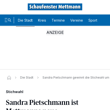
Die Stadt
Kreis
Termine
Vereine
Sport
Karr
Die Stadt
Sandra Pietschmann gewinnt die Stichwahl um
Stichwahl
Sandra Pietschmann ist