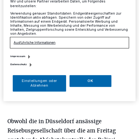
Mettmann
·
Weil eine Mettmanner Kirchengemeinde
Wir und unsere Partner verarbeiten Daten, um Folgendes
auch in diesem Jahr wieder eine Ferienfreizeit für 40
bereitzustellen:
Jugendliche und Betreuer in den Osterferien anbietet,
Verwendung genauer Standortdaten. Endgeräteeigenschaften zur
Identifikation aktiv abfragen. Speichern von oder Zugriff auf
wurde die Kreispolizeibehörde Mettmann schon im
Informationen auf einem Endgerät. Personalisierte Werbung und
Vorfeld von Verantwortlichen der Reise gebeten, den
Inhalte, Messung von Werbeleistung und der Performance von
Inhalten, Zielgruppenforschung sowie Entwicklung und Verbesserung
zum Transport gebuchten Reisebus am Abfahrtstag am
von Angeboten.
Freitag in Mettmann zu überprüfen.
Ausführliche Informationen
Impressum
30.03.2015 , 13:19 Uhr
Eine Minute Lesezeit
Datenschutz
Einstellungen oder
OK
Ablehnen
Obwohl die in Düsseldorf ansässige
Reisebusgesellschaft über die am Freitag