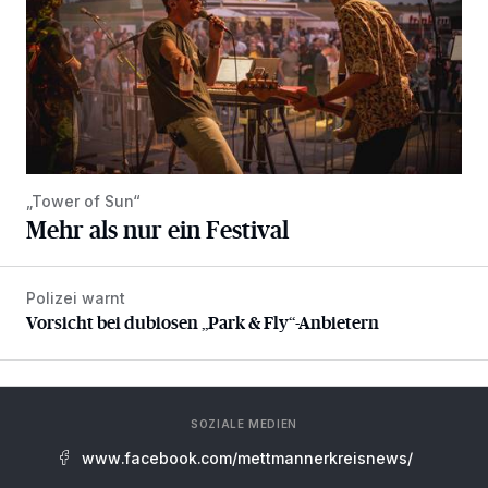
„Tower of Sun“
Mehr als nur ein Festival
Polizei warnt
Vorsicht bei dubiosen „Park & Fly“-Anbietern
Vorsicht bei dubiosen „Park & Fly“-Anbietern
SOZIALE MEDIEN
www.facebook.com/mettmannerkreisnews/