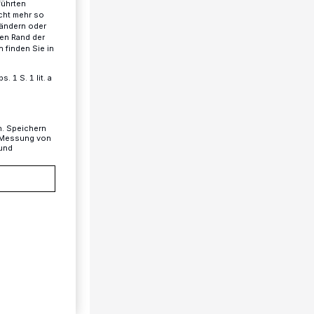
führten
cht mehr so
 ändern oder
ren Rand der
 finden Sie in
 1 S. 1 lit. a
n. Speichern
, Messung von
 und