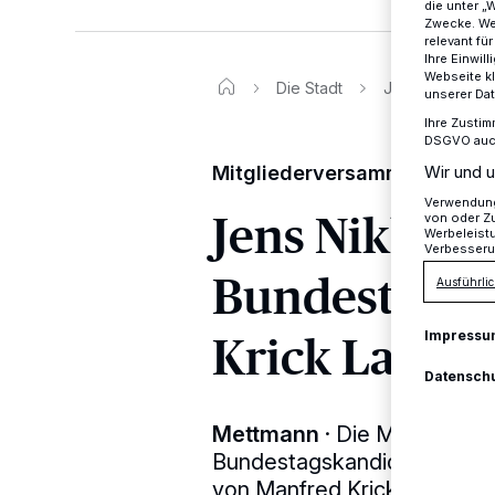
die unter „
Zwecke. Wen
relevant fü
Ihre Einwil
Webseite kl
Die Stadt
Jens Niklaus w
unserer Da
Ihre Zustim
DSGVO auch 
Mitgliederversammlung der
Wir und u
Verwendung 
Jens Niklaus
von oder Zu
Werbeleist
Verbesseru
Bundestagsk
Ausführlic
Krick Landt
Impressu
Datensch
Mettmann
·
Die Mettmanner
Bundestagskandidatur von J
von Manfred Krick und ford