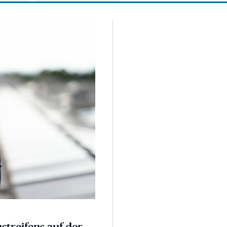
 der A3
nstreifens auf der