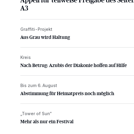
A3
Graffiti-Projekt
Aus Grau wird Haltung
Aus Grau wird Haltung
Kreis
Nach Betrug: Azubis der Diakonie hoffen auf Hilfe
Nach Betrug: Azubis der Diakonie hoffen auf Hilfe
Bis zum 6. August
Abstimmung für Heimatpreis noch möglich
Abstimmung für Heimatpreis noch möglich
„Tower of Sun“
Mehr als nur ein Festival
Mehr als nur ein Festival