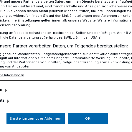
Wir und unsere Partner verarbeiten Daten, um Ihnen Dienste bereitzustellen“ aufge
n Tracker deaktiviert sind, sind manche Inhalte und Anzeigen möglicherweise ni
r Sie. Sie können dieses Menü jederzeit wieder aufrufen, um Ihre Einstellungen zu
ligung zu widerrufen, indem Sie auf den Link Einstellungen oder Ablehnen am unte
icken. Ihre Einstellungen gelten innerhalb unseres Website. Weitere Informationen
ird Bundestagskandidat, Manfred Krick Landtagskandidat
tenschutzerklärung.
mung umfasst alle schaufenster-mettmann.de-Seiten und schließt gem. Art. 49 Abs.
die Datenverarbeitung außerhalb des EWR, z.B. in den USA ein.
 Mettmanner SPD
nsere Partner verarbeiten Daten, um Folgendes bereitzustellen:
genauer Standortdaten. Endgeräteeigenschaften zur Identifikation aktiv abfrage
 wird
griff auf Informationen auf einem Endgerät. Personalisierte Werbung und Inhalte
ung und der Performance von Inhalten, Zielgruppenforschung sowie Entwicklung
ng von Angeboten.
andidat, Manfred
he Informationen
agskandidat
m
utz
 SPD unterstützt einstimmig die
Einstellungen oder Ablehnen
OK
ens Niklaus und die Landtagskandidatur
ert eine Belebung des Jubiläumsplatzes.