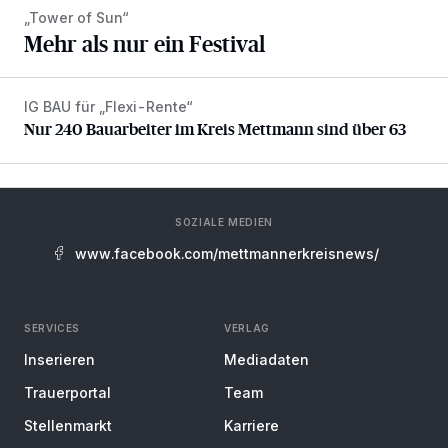
„Tower of Sun“
Mehr als nur ein Festival
IG BAU für „Flexi-Rente“
Nur 240 Bauarbeiter im Kreis Mettmann sind über 63
Nur 240 Bauarbeiter im Kreis Mettmann sind über 63
SOZIALE MEDIEN
www.facebook.com/mettmannerkreisnews/
SERVICES
VERLAG
Inserieren
Mediadaten
Trauerportal
Team
Stellenmarkt
Karriere