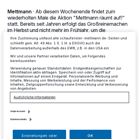
Zwecke. Wenn Tracker deaktiviert sind, sind manche Inhalte und
Anzeigen möglicherweise nicht mehr so relevant für Sie. Sie können
dieses Menü jederzeit wieder aufrufen, um Ihre Einstellungen zu
Mettmann
·
Ab diesem Wochenende findet zum
ändern oder Ihre Einwilligung zu widerrufen, indem Sie auf den Link
wiederholten Male die Aktion "Mettmann räumt auf!"
Einstellungen oder Ablehnen am unteren Rand der Webseite klicken.
statt. Bereits seit Jahren erfolgt das Großreinemachen
Ihre Einstellungen gelten innerhalb unseres Website. Weitere
im Herbst und nicht mehr im Frühjahr, um die
Informationen finden Sie in unserer Datenschutzerklärung.
Brutvogelschutzzeiten einhalten zu können.
Ihre Zustimmung umfasst alle schaufenster-mettmann.de-Seiten und
schließt gem. Art. 49 Abs. 1 S. 1 lit. a DSGVO auch die
Datenverarbeitung außerhalb des EWR, z.B. in den USA ein.
Wir und unsere Partner verarbeiten Daten, um Folgendes
bereitzustellen:
19.10.2016 , 11:58 Uhr
2 Minuten Lesezeit
Verwendung genauer Standortdaten. Endgeräteeigenschaften zur
Identifikation aktiv abfragen. Speichern von oder Zugriff auf
Informationen auf einem Endgerät. Personalisierte Werbung und
Inhalte, Messung von Werbeleistung und der Performance von
Inhalten, Zielgruppenforschung sowie Entwicklung und Verbesserung
von Angeboten.
Ausführliche Informationen
Impressum
D
arüber hinaus werden seitdem
Datenschutz
jahreszeitgerecht mehrere Tausend
Einstellungen oder
OK
Narzissen und andere Blumenzwiebeln auf