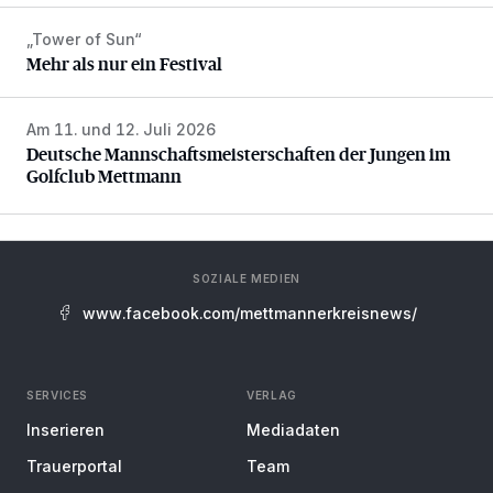
„Tower of Sun“
Mehr als nur ein Festival
Mehr als nur ein Festival
Am 11. und 12. Juli 2026
Deutsche Mannschaftsmeisterschaften der Jungen im Gol
Deutsche Mannschaftsmeisterschaften der Jungen im
Golfclub Mettmann
SOZIALE MEDIEN
www.facebook.com/mettmannerkreisnews/
SERVICES
VERLAG
Inserieren
Mediadaten
Trauerportal
Team