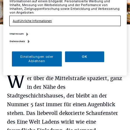
Informationen auf einem Endgerät. Personalisierte Werbung und
Inhalte, Messung von Werbeleistung und der Performance von
Inhalten, Zielgruppenforschung sowie Entwicklung und Verbesserung
von Angeboten.
Ausführliche Informationen
Vera Straus, Lieselotte Nau und Ute Hindel im Eine-Welt-Laden auf
der Mittelstraße (von links).
Impressum
Foto: D. Herrmann
Datenschutz
Einstellungen oder
OK
Ablehnen
W
er über die Mittelstraße spaziert, ganz
in der Nähe des
Stadtgeschichtshauses, der bleibt an der
Nummer 5 fast immer für einen Augenblick
stehen. Das liebevoll dekorierte Schaufenster
des Eine Welt Ladens wirkt wie eine