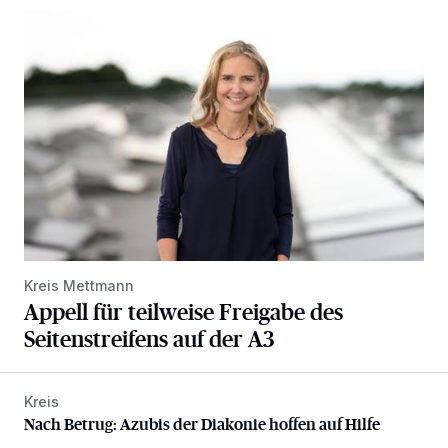
Appell für teilweise Freigabe des Seitenstreifens auf der A
Kreis Mettmann
Appell für teilweise Freigabe des
Seitenstreifens auf der A3
Kreis
Nach Betrug: Azubis der Diakonie hoffen auf Hilfe
Nach Betrug: Azubis der Diakonie hoffen auf Hilfe