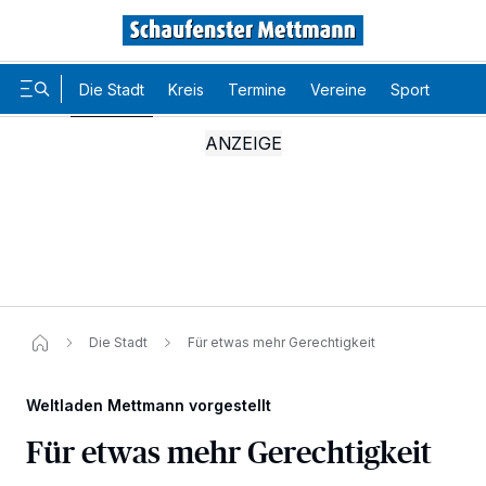
Die Stadt
Kreis
Termine
Vereine
Sport
Karr
Die Stadt
Für etwas mehr Gerechtigkeit
Weltladen Mettmann vorgestellt
Für etwas mehr Gerechtigkeit