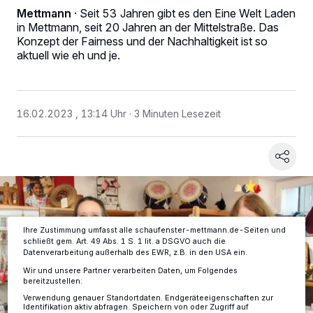
Mettmann
·
Seit 53 Jahren gibt es den Eine Welt Laden
in Mettmann, seit 20 Jahren an der Mittelstraße. Das
Konzept der Fairness und der Nachhaltigkeit ist so
aktuell wie eh und je.
Wir und unsere
-Partner speichern und greifen auf
218
personenbezogene Daten wie Browserdaten oder eindeutige
Kennungen auf Ihrem Gerät zu. Durch Auswahl von OK aktivieren Sie
16.02.2023 , 13:14 Uhr
3 Minuten Lesezeit
Tracking-Technologien für die unter „Wir und unsere Partner
verarbeiten Daten, um Ihnen Dienste bereitzustellen“ aufgeführten
Zwecke. Wenn Tracker deaktiviert sind, sind manche Inhalte und
Anzeigen möglicherweise nicht mehr so relevant für Sie. Sie können
dieses Menü jederzeit wieder aufrufen, um Ihre Einstellungen zu
ändern oder Ihre Einwilligung zu widerrufen, indem Sie auf den Link
Einstellungen oder Ablehnen am unteren Rand der Webseite klicken.
Ihre Einstellungen gelten innerhalb unseres Website. Weitere
Informationen finden Sie in unserer Datenschutzerklärung.
Ihre Zustimmung umfasst alle schaufenster-mettmann.de-Seiten und
schließt gem. Art. 49 Abs. 1 S. 1 lit. a DSGVO auch die
Datenverarbeitung außerhalb des EWR, z.B. in den USA ein.
Wir und unsere Partner verarbeiten Daten, um Folgendes
bereitzustellen:
Verwendung genauer Standortdaten. Endgeräteeigenschaften zur
Identifikation aktiv abfragen. Speichern von oder Zugriff auf