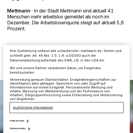
Kennungen auf Ihrem Gerät zu. Durch Auswahl von OK aktivieren Sie
Tracking-Technologien für die unter „Wir und unsere Partner
Mettmann
·
In der Stadt Mettmann sind aktuell 41
verarbeiten Daten, um Ihnen Dienste bereitzustellen“ aufgeführten
Zwecke. Wenn Tracker deaktiviert sind, sind manche Inhalte und
Menschen mehr arbeitslos gemeldet als noch im
Anzeigen möglicherweise nicht mehr so relevant für Sie. Sie können
Dezember. Die Arbeitslosenquote steigt auf aktuell 5,6
dieses Menü jederzeit wieder aufrufen, um Ihre Einstellungen zu
Prozent.
ändern oder Ihre Einwilligung zu widerrufen, indem Sie auf den Link
Einstellungen oder Ablehnen am unteren Rand der Webseite klicken.
Ihre Einstellungen gelten innerhalb unseres Website. Weitere
Informationen finden Sie in unserer Datenschutzerklärung.
Ihre Zustimmung umfasst alle schaufenster-mettmann.de-Seiten und
03.02.2023 , 12:34 Uhr
2 Minuten Lesezeit
schließt gem. Art. 49 Abs. 1 S. 1 lit. a DSGVO auch die
Datenverarbeitung außerhalb des EWR, z.B. in den USA ein.
Wir und unsere Partner verarbeiten Daten, um Folgendes
bereitzustellen:
Verwendung genauer Standortdaten. Endgeräteeigenschaften zur
Identifikation aktiv abfragen. Speichern von oder Zugriff auf
Informationen auf einem Endgerät. Personalisierte Werbung und
Inhalte, Messung von Werbeleistung und der Performance von
Inhalten, Zielgruppenforschung sowie Entwicklung und Verbesserung
von Angeboten.
Ausführliche Informationen
Impressum
Datenschutz