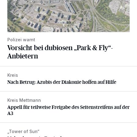
Polizei warnt
Vorsicht bei dubiosen „Park & Fly“-
Anbietern
Kreis
Nach Betrug: Azubis der Diakonie hoffen auf Hilfe
Nach Betrug: Azubis der Diakonie hoffen auf Hilfe
Kreis Mettmann
Appell für teilweise Freigabe des Seitenstreifens auf der A
Appell für teilweise Freigabe des Seitenstreifens auf der
A3
„Tower of Sun“
Mehr als nur ein Festival