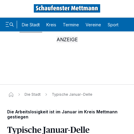
Die Stadt
Kreis
Termine
Vereine
Sport
Karr
Die Stadt
Typische Januar-Delle
Die Arbeitslosigkeit ist im Januar im Kreis Mettmann
gestiegen
Wir und unsere
-Partner speichern und greifen auf
218
Typische Januar-Delle
personenbezogene Daten wie Browserdaten oder eindeutige