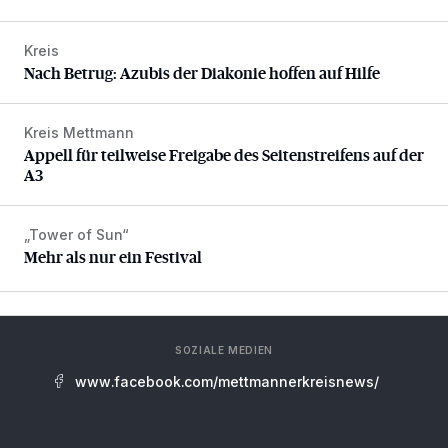
Kreis
Nach Betrug: Azubis der Diakonie hoffen auf Hilfe
Nach Betrug: Azubis der Diakonie hoffen auf Hilfe
Kreis Mettmann
Appell für teilweise Freigabe des Seitenstreifens auf der A
Appell für teilweise Freigabe des Seitenstreifens auf der
A3
„Tower of Sun“
Mehr als nur ein Festival
Mehr als nur ein Festival
SOZIALE MEDIEN
www.facebook.com/mettmannerkreisnews/