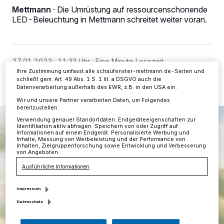
verarbeiten Daten, um Ihnen Dienste bereitzustellen“ aufgeführten
Mettmann
·
Die Umrüstung auf ressourcenschonende
Zwecke. Wenn Tracker deaktiviert sind, sind manche Inhalte und
LED-Beleuchtung in Mettmann schreitet weiter voran.
Anzeigen möglicherweise nicht mehr so relevant für Sie. Sie können
dieses Menü jederzeit wieder aufrufen, um Ihre Einstellungen zu
ändern oder Ihre Einwilligung zu widerrufen, indem Sie auf den Link
Einstellungen oder Ablehnen am unteren Rand der Webseite klicken.
Ihre Einstellungen gelten innerhalb unseres Website. Weitere
Informationen finden Sie in unserer Datenschutzerklärung.
27.01.2023 , 11:33 Uhr
Eine Minute Lesezeit
Ihre Zustimmung umfasst alle schaufenster-mettmann.de-Seiten und
schließt gem. Art. 49 Abs. 1 S. 1 lit. a DSGVO auch die
Datenverarbeitung außerhalb des EWR, z.B. in den USA ein.
Wir und unsere Partner verarbeiten Daten, um Folgendes
bereitzustellen:
Verwendung genauer Standortdaten. Endgeräteeigenschaften zur
Identifikation aktiv abfragen. Speichern von oder Zugriff auf
Informationen auf einem Endgerät. Personalisierte Werbung und
Inhalte, Messung von Werbeleistung und der Performance von
Inhalten, Zielgruppenforschung sowie Entwicklung und Verbesserung
von Angeboten.
Ausführliche Informationen
Impressum
Datenschutz