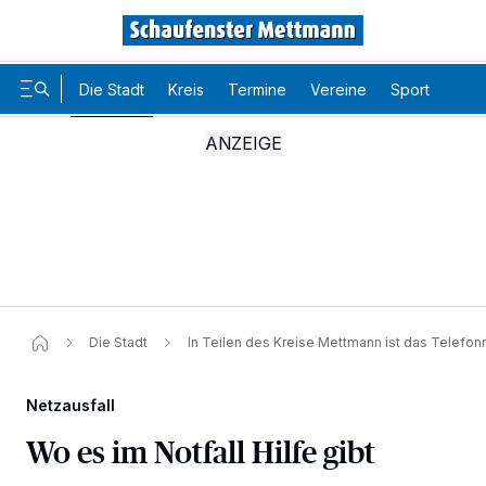
Die Stadt
Kreis
Termine
Vereine
Sport
Karr
Die Stadt
In Teilen des Kreise Mettmann ist das Telefon
Wir und unsere
-Partner speichern und greifen auf
218
personenbezogene Daten wie Browserdaten oder eindeutige
Kennungen auf Ihrem Gerät zu. Durch Auswahl von OK aktivieren Sie
Netzausfall
Tracking-Technologien für die unter „Wir und unsere Partner
verarbeiten Daten, um Ihnen Dienste bereitzustellen“ aufgeführten
Wo es im Notfall Hilfe gibt
Zwecke. Wenn Tracker deaktiviert sind, sind manche Inhalte und
Anzeigen möglicherweise nicht mehr so relevant für Sie. Sie können
dieses Menü jederzeit wieder aufrufen, um Ihre Einstellungen zu