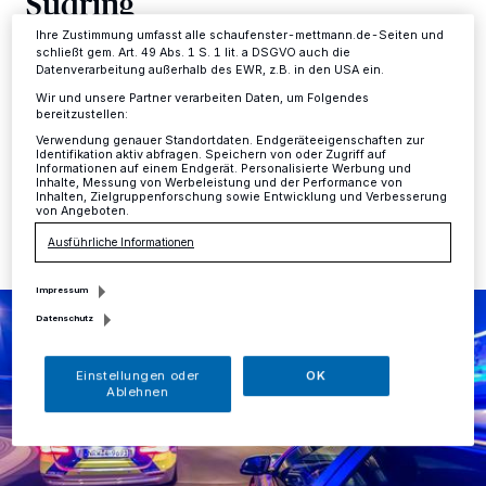
Südring
Informationen finden Sie in unserer Datenschutzerklärung.
Ihre Zustimmung umfasst alle schaufenster-mettmann.de-Seiten und
schließt gem. Art. 49 Abs. 1 S. 1 lit. a DSGVO auch die
Mettmann
·
Bei einem Verkehrsunfall zwischen einem
Datenverarbeitung außerhalb des EWR, z.B. in den USA ein.
Lkw mit Sattelzuganhänger und einem Mercedes ist am
Mittwoch, 8. Mai, hoher Sachschaden entstanden.
Wir und unsere Partner verarbeiten Daten, um Folgendes
bereitzustellen:
Verwendung genauer Standortdaten. Endgeräteeigenschaften zur
Identifikation aktiv abfragen. Speichern von oder Zugriff auf
Informationen auf einem Endgerät. Personalisierte Werbung und
Inhalte, Messung von Werbeleistung und der Performance von
10.05.2019 , 12:10 Uhr
Eine Minute Lesezeit
Inhalten, Zielgruppenforschung sowie Entwicklung und Verbesserung
von Angeboten.
Ausführliche Informationen
Impressum
Datenschutz
Einstellungen oder
OK
Ablehnen