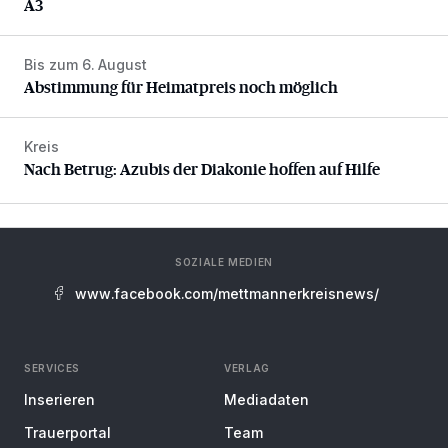
A3
Bis zum 6. August
Abstimmung für Heimatpreis noch möglich
Abstimmung für Heimatpreis noch möglich
Kreis
Nach Betrug: Azubis der Diakonie hoffen auf Hilfe
Nach Betrug: Azubis der Diakonie hoffen auf Hilfe
SOZIALE MEDIEN
www.facebook.com/mettmannerkreisnews/
SERVICES
VERLAG
Inserieren
Mediadaten
Trauerportal
Team