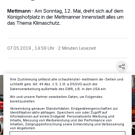
Mettmann
·
Am Sonntag, 12. Mai, dreht sich auf dem
Königshofplatz in der Mettmanner Innenstadt alles um
Wir und unsere
-Partner speichern und greifen auf
218
das Thema Klimaschutz.
personenbezogene Daten wie Browserdaten oder eindeutige
Kennungen auf Ihrem Gerät zu. Durch Auswahl von OK aktivieren Sie
Tracking-Technologien für die unter „Wir und unsere Partner
verarbeiten Daten, um Ihnen Dienste bereitzustellen“ aufgeführten
Zwecke. Wenn Tracker deaktiviert sind, sind manche Inhalte und
07.05.2019 , 14:59 Uhr
2 Minuten Lesezeit
Anzeigen möglicherweise nicht mehr so relevant für Sie. Sie können
dieses Menü jederzeit wieder aufrufen, um Ihre Einstellungen zu
ändern oder Ihre Einwilligung zu widerrufen, indem Sie auf den Link
Einstellungen oder Ablehnen am unteren Rand der Webseite klicken.
Ihre Einstellungen gelten innerhalb unseres Website. Weitere
Informationen finden Sie in unserer Datenschutzerklärung.
Ihre Zustimmung umfasst alle schaufenster-mettmann.de-Seiten und
schließt gem. Art. 49 Abs. 1 S. 1 lit. a DSGVO auch die
Datenverarbeitung außerhalb des EWR, z.B. in den USA ein.
Wir und unsere Partner verarbeiten Daten, um Folgendes
bereitzustellen:
Verwendung genauer Standortdaten. Endgeräteeigenschaften zur
Identifikation aktiv abfragen. Speichern von oder Zugriff auf
Informationen auf einem Endgerät. Personalisierte Werbung und
Inhalte, Messung von Werbeleistung und der Performance von
Inhalten, Zielgruppenforschung sowie Entwicklung und Verbesserung
von Angeboten.