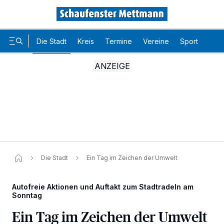
Die Stadt
Kreis
Termine
Vereine
Sport
Karr
Die Stadt
Ein Tag im Zeichen der Umwelt
Autofreie Aktionen und Auftakt zum Stadtradeln am
Sonntag
Ein Tag im Zeichen der Umwelt