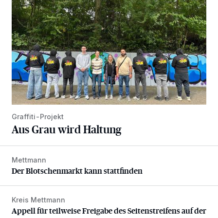
Graffiti-Projekt
Aus Grau wird Haltung
Mettmann
Der Blotschenmarkt kann stattfinden
Der Blotschenmarkt kann stattfinden
Kreis Mettmann
Appell für teilweise Freigabe des Seitenstreifens auf der A
Appell für teilweise Freigabe des Seitenstreifens auf der