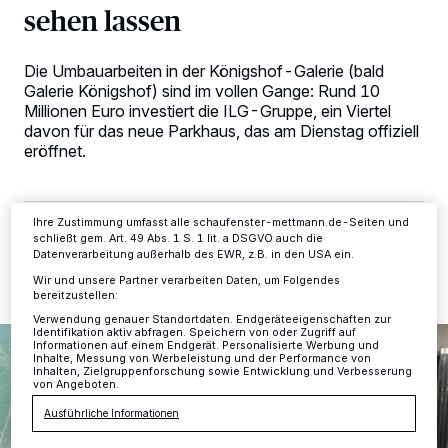
sehen lassen
Wir und unsere
-Partner speichern und greifen auf
218
personenbezogene Daten wie Browserdaten oder eindeutige
Kennungen auf Ihrem Gerät zu. Durch Auswahl von OK aktivieren Sie
Die Umbauarbeiten in der Königshof-Galerie (bald
Tracking-Technologien für die unter „Wir und unsere Partner
verarbeiten Daten, um Ihnen Dienste bereitzustellen“ aufgeführten
Galerie Königshof) sind im vollen Gange: Rund 10
Zwecke. Wenn Tracker deaktiviert sind, sind manche Inhalte und
Millionen Euro investiert die ILG-Gruppe, ein Viertel
Anzeigen möglicherweise nicht mehr so relevant für Sie. Sie können
davon für das neue Parkhaus, das am Dienstag offiziell
dieses Menü jederzeit wieder aufrufen, um Ihre Einstellungen zu
eröffnet.
ändern oder Ihre Einwilligung zu widerrufen, indem Sie auf den Link
Einstellungen oder Ablehnen am unteren Rand der Webseite klicken.
Ihre Einstellungen gelten innerhalb unseres Website. Weitere
Informationen finden Sie in unserer Datenschutzerklärung.
Ihre Zustimmung umfasst alle schaufenster-mettmann.de-Seiten und
06.05.2019 , 17:47 Uhr
2 Minuten Lesezeit
schließt gem. Art. 49 Abs. 1 S. 1 lit. a DSGVO auch die
Datenverarbeitung außerhalb des EWR, z.B. in den USA ein.
Wir und unsere Partner verarbeiten Daten, um Folgendes
bereitzustellen:
Verwendung genauer Standortdaten. Endgeräteeigenschaften zur
Identifikation aktiv abfragen. Speichern von oder Zugriff auf
Informationen auf einem Endgerät. Personalisierte Werbung und
Inhalte, Messung von Werbeleistung und der Performance von
Inhalten, Zielgruppenforschung sowie Entwicklung und Verbesserung
von Angeboten.
Ausführliche Informationen