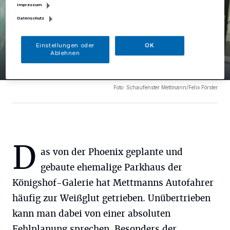
Impressum
Datenschutz
Einstellungen oder
OK
Eins der fünf modernsten
Ablehnen
17 Bilder
Deutschlands
17 Bilder
Foto: Schaufenster Mettmann/Felix Förster
D
as von der Phoenix geplante und
gebaute ehemalige Parkhaus der
Königshof-Galerie hat Mettmanns Autofahrer
häufig zur Weißglut getrieben. Unübertrieben
kann man dabei von einer absoluten
Fehlplanung sprechen. Besonders der