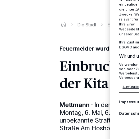
eindeutige 
die unter „
Zwecke. Wen
relevant fü
Die Stadt
Einbruch und V
Ihre Einwil
Webseite kl
unserer Da
Ihre Zustim
DSGVO auch 
Feuermelder wurden herunter
Wir und u
Einbruch un
Verwendung 
von oder Zu
Werbeleist
der Kita Am
Verbesseru
Ausführlic
Impressu
Mettmann
·
In der Nacht vo
Montag, 6. Mai, 6.50 Uhr, b
Datensch
unbekannte Straftäter in ei
Straße Am Hoshof in der Kr