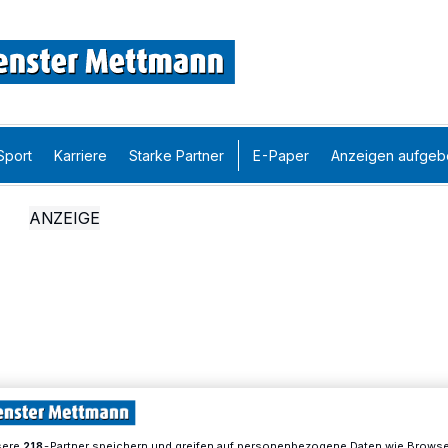
Sport
Karriere
Starke Partner
E-Paper
Anzeigen aufgeb
sere
-Partner speichern und greifen auf personenbezogene Daten wie Brows
218