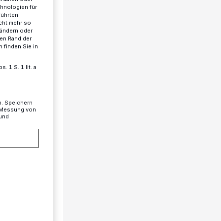
chnologien für
führten
cht mehr so
 ändern oder
ren Rand der
 finden Sie in
 1 S. 1 lit. a
n. Speichern
, Messung von
 und