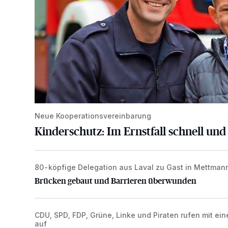
Neue Kooperationsvereinbarung
Kinderschutz: Im Ernstfall schnell und
80-köpfige Delegation aus Laval zu Gast in Mettman
Brücken gebaut und Barrieren überwunden
Brücken gebaut und Barrieren überwunden
CDU, SPD, FDP, Grüne, Linke und Piraten rufen mit ein
„ME for Europe“
auf