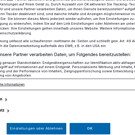
Kennungen auf Ihrem Gerät zu. Durch Auswahl von OK aktivieren Sie Tracking-Te
Wir und unsere Partner verarbeiten Daten, um Ihnen Dienste bereitzustellen“ aufge
n Tracker deaktiviert sind, sind manche Inhalte und Anzeigen möglicherweise ni
r Sie. Sie können dieses Menü jederzeit wieder aufrufen, um Ihre Einstellungen zu
andalismus in der Kita Am Hoshof
ligung zu widerrufen, indem Sie auf den Link Einstellungen oder Ablehnen am unte
icken. Ihre Einstellungen gelten innerhalb unseres Website. Weitere Informationen
tenschutzerklärung.
mung umfasst alle schaufenster-mettmann.de-Seiten und schließt gem. Art. 49 Abs.
die Datenverarbeitung außerhalb des EWR, z.B. in den USA ein.
 gerissen - Sperrige Beute abtransportiert
nsere Partner verarbeiten Daten, um Folgendes bereitzustellen:
d Vandalismus in
genauer Standortdaten. Endgeräteeigenschaften zur Identifikation aktiv abfrage
griff auf Informationen auf einem Endgerät. Personalisierte Werbung und Inhalte
ung und der Performance von Inhalten, Zielgruppenforschung sowie Entwicklung
 Hoshof
ng von Angeboten.
he Informationen
m
m Sonntag, 5. Mai, 17.15 Uhr, bis
rachen ein oder mehrere bislang
utz
ne evangelische Kindertagesstätte an der
eisstadt Mettmann ein.
Einstellungen oder Ablehnen
OK