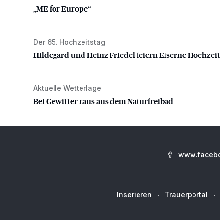
„ME for Europe“
Der 65. Hochzeitstag
Hildegard und Heinz Friedel feiern Eiserne Hochzeit
Hildegard und Heinz Friedel feiern Eiserne Hochzeit
Aktuelle Wetterlage
Bei Gewitter raus aus dem Naturfreibad
Bei Gewitter raus aus dem Naturfreibad
www.facebo
Inserieren
Trauerportal