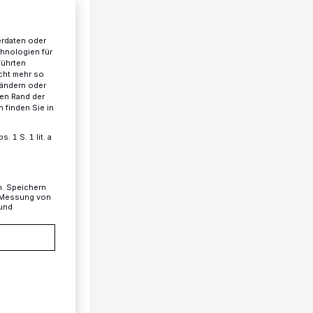
erdaten oder
chnologien für
führten
cht mehr so
 ändern oder
ren Rand der
 finden Sie in
 1 S. 1 lit. a
n. Speichern
, Messung von
 und