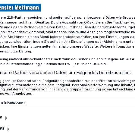
sere
-Partner speichern und greifen auf personenbezogene Daten wie Brows
218
Kennungen auf Ihrem Gerät zu. Durch Auswahl von OK aktivieren Sie Tracking-Te
ert an den Berliner Flughafen“
Wir und unsere Partner verarbeiten Daten, um Ihnen Dienste bereitzustellen“ aufge
n Tracker deaktiviert sind, sind manche Inhalte und Anzeigen möglicherweise ni
r Sie. Sie können dieses Menü jederzeit wieder aufrufen, um Ihre Einstellungen zu
ligung zu widerrufen, indem Sie auf den Link Einstellungen oder Ablehnen am unte
rgerverein Metzkausen zu Besuch
icken. Ihre Einstellungen gelten innerhalb unseres Website. Weitere Informationen
tenschutzerklärung.
innert an den
mung umfasst alle schaufenster-mettmann.de-Seiten und schließt gem. Art. 49 Abs.
die Datenverarbeitung außerhalb des EWR, z.B. in den USA ein.
nsere Partner verarbeiten Daten, um Folgendes bereitzustellen:
ghafen“
genauer Standortdaten. Endgeräteeigenschaften zur Identifikation aktiv abfrage
griff auf Informationen auf einem Endgerät. Personalisierte Werbung und Inhalte
ung und der Performance von Inhalten, Zielgruppenforschung sowie Entwicklung
ng von Angeboten.
t Martin Sträßer nun bereits für die CDU im
he Informationen
t er unter anderem auch Metzkausen.
m
utz