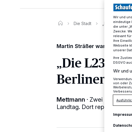
Wir und un
eindeutige 
Die Stadt
„Die L239 erinn
die unter „
Zwecke. Wen
relevant fü
Ihre Einwil
Martin Sträßer war beim Bü
Webseite kl
unserer Da
„Die L239 er
Ihre Zustim
DSGVO auch 
Wir und u
Berliner Flu
Verwendung 
von oder Zu
Werbeleist
Verbesseru
Mettmann
·
Zwei Jahre sitz
Ausführlic
Landtag. Dort repräsentier
Impressu
Datensch