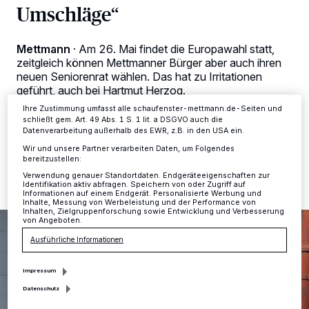
Tracking-Technologien für die unter „Wir und unsere Partner
Umschläge“
verarbeiten Daten, um Ihnen Dienste bereitzustellen“ aufgeführten
Zwecke. Wenn Tracker deaktiviert sind, sind manche Inhalte und
Anzeigen möglicherweise nicht mehr so relevant für Sie. Sie können
dieses Menü jederzeit wieder aufrufen, um Ihre Einstellungen zu
Mettmann
·
Am 26. Mai findet die Europawahl statt,
ändern oder Ihre Einwilligung zu widerrufen, indem Sie auf den Link
zeitgleich können Mettmanner Bürger aber auch ihren
Einstellungen oder Ablehnen am unteren Rand der Webseite klicken.
neuen Seniorenrat wählen. Das hat zu Irritationen
Ihre Einstellungen gelten innerhalb unseres Website. Weitere
geführt, auch bei Hartmut Herzog.
Informationen finden Sie in unserer Datenschutzerklärung.
Ihre Zustimmung umfasst alle schaufenster-mettmann.de-Seiten und
schließt gem. Art. 49 Abs. 1 S. 1 lit. a DSGVO auch die
Datenverarbeitung außerhalb des EWR, z.B. in den USA ein.
13.05.2019 , 16:15 Uhr
Eine Minute Lesezeit
Wir und unsere Partner verarbeiten Daten, um Folgendes
bereitzustellen:
Verwendung genauer Standortdaten. Endgeräteeigenschaften zur
Identifikation aktiv abfragen. Speichern von oder Zugriff auf
Informationen auf einem Endgerät. Personalisierte Werbung und
Inhalte, Messung von Werbeleistung und der Performance von
Inhalten, Zielgruppenforschung sowie Entwicklung und Verbesserung
von Angeboten.
Ausführliche Informationen
Impressum
Datenschutz