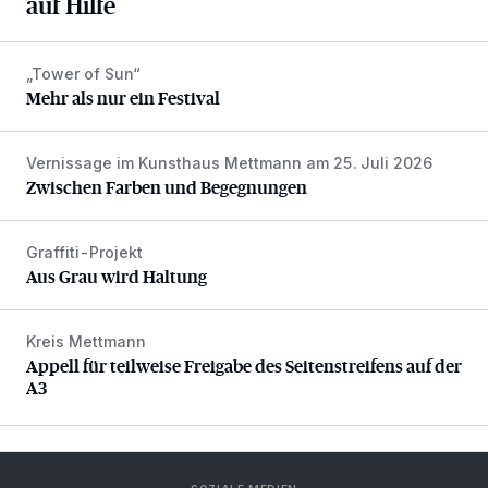
auf Hilfe
„Tower of Sun“
Mehr als nur ein Festival
Mehr als nur ein Festival
Vernissage im Kunsthaus Mettmann am 25. Juli 2026
Zwischen Farben und Begegnungen
Zwischen Farben und Begegnungen
Graffiti-Projekt
Aus Grau wird Haltung
Aus Grau wird Haltung
Kreis Mettmann
Appell für teilweise Freigabe des Seitenstreifens auf der A
Appell für teilweise Freigabe des Seitenstreifens auf der
A3