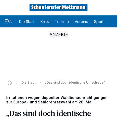
Die Stadt
Kreis
Termine
Vereine
Sport
Karr
Die Stadt
„Das sind doch identische Umschläge“
Irritationen wegen doppelter Wahlbenachrichtigungen
zur Europa- und Seniorenratswahl am 26. Mai
Wir und unsere
-Partner speichern und greifen auf
218
personenbezogene Daten wie Browserdaten oder eindeutige
„Das sind doch identische
Kennungen auf Ihrem Gerät zu. Durch Auswahl von OK aktivieren Sie