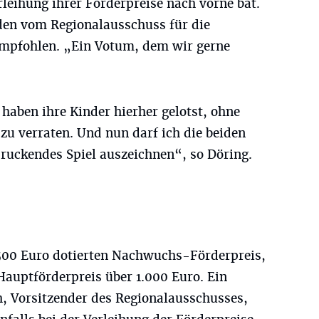
rleihung ihrer Förderpreise nach vorne bat.
den vom Regionalausschuss für die
empfohlen. „Ein Votum, dem wir gerne
 haben ihre Kinder hierher gelotst, ohne
zu verraten. Und nun darf ich die beiden
druckendes Spiel auszeichnen“, so Döring.
 500 Euro dotierten Nachwuchs-Förderpreis,
uptförderpreis über 1.000 Euro. Ein
ch, Vorsitzender des Regionalausschusses,