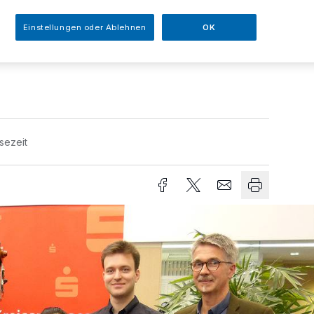
assen-Kundenhalle auf dem Jubi
abend einmal mehr in einen Konzertsaal:
Einstellungen oder Ablehnen
OK
die Musikschule Mettmann mit ihrem
rt und nutzte die Gelegenheit, Werbung für
sezeit