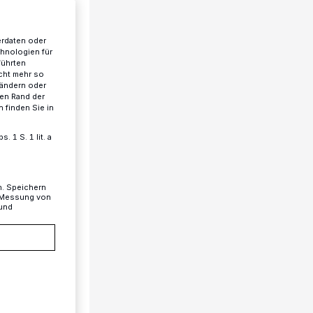
erdaten oder
chnologien für
führten
cht mehr so
 ändern oder
ren Rand der
 finden Sie in
 1 S. 1 lit. a
n. Speichern
, Messung von
 und