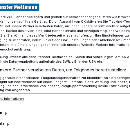
sere
-Partner speichern und greifen auf personenbezogene Daten wie Brows
218
Kennungen auf Ihrem Gerät zu. Durch Auswahl von OK aktivieren Sie Tracking-Te
Frühjahrskonzert der Musikschule birgt Überraschungen
Wir und unsere Partner verarbeiten Daten, um Ihnen Dienste bereitzustellen“ aufge
n Tracker deaktiviert sind, sind manche Inhalte und Anzeigen möglicherweise ni
r Sie. Sie können dieses Menü jederzeit wieder aufrufen, um Ihre Einstellungen zu
ligung zu widerrufen, indem Sie auf den Link Einstellungen oder Ablehnen am unte
rderpreisen der Kreissparkasse belohnt
icken. Ihre Einstellungen gelten innerhalb unseres Website. Weitere Informationen
tenschutzerklärung.
es
mung umfasst alle schaufenster-mettmann.de-Seiten und schließt gem. Art. 49 Abs.
die Datenverarbeitung außerhalb des EWR, z.B. in den USA ein.
nsere Partner verarbeiten Daten, um Folgendes bereitzustellen:
nzert der
genauer Standortdaten. Endgeräteeigenschaften zur Identifikation aktiv abfrage
griff auf Informationen auf einem Endgerät. Personalisierte Werbung und Inhalte
ung und der Performance von Inhalten, Zielgruppenforschung sowie Entwicklung
birgt
ng von Angeboten.
he Informationen
ngen
m
utz