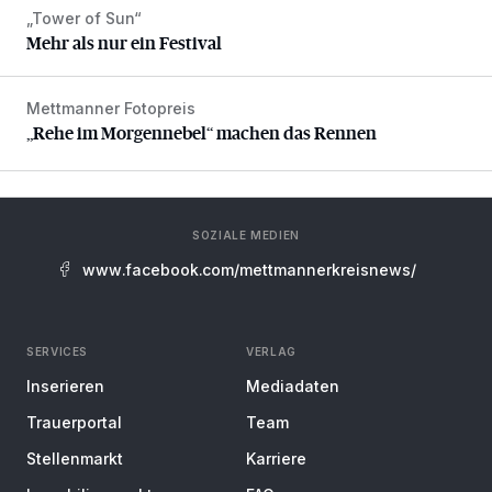
„Tower of Sun“
Mehr als nur ein Festival
Mehr als nur ein Festival
Mettmanner Fotopreis
„Rehe im Morgennebel“ machen das Rennen
„Rehe im Morgennebel“ machen das Rennen
SOZIALE MEDIEN
www.facebook.com/mettmannerkreisnews/
SERVICES
VERLAG
Inserieren
Mediadaten
Trauerportal
Team
Stellenmarkt
Karriere