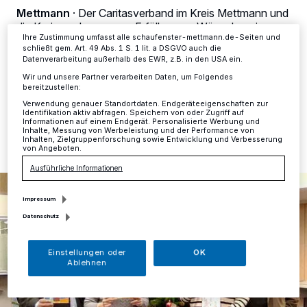
Ihre Einstellungen gelten innerhalb unseres Website. Weitere
Mettmann
·
Der Caritasverband im Kreis Mettmann und
Informationen finden Sie in unserer Datenschutzerklärung.
die Kreissparkasse zum Erfüllen von Wünschen im
Ihre Zustimmung umfasst alle schaufenster-mettmann.de-Seiten und
Wert von bis zu 20 Euro in die Kundenhalle am
schließt gem. Art. 49 Abs. 1 S. 1 lit. a DSGVO auch die
Jubiläumsplatz ein.
Datenverarbeitung außerhalb des EWR, z.B. in den USA ein.
Wir und unsere Partner verarbeiten Daten, um Folgendes
bereitzustellen:
Verwendung genauer Standortdaten. Endgeräteeigenschaften zur
02.12.2022 , 11:38 Uhr
Eine Minute Lesezeit
Identifikation aktiv abfragen. Speichern von oder Zugriff auf
Informationen auf einem Endgerät. Personalisierte Werbung und
Inhalte, Messung von Werbeleistung und der Performance von
Inhalten, Zielgruppenforschung sowie Entwicklung und Verbesserung
von Angeboten.
Ausführliche Informationen
Impressum
Datenschutz
Einstellungen oder
OK
Ablehnen