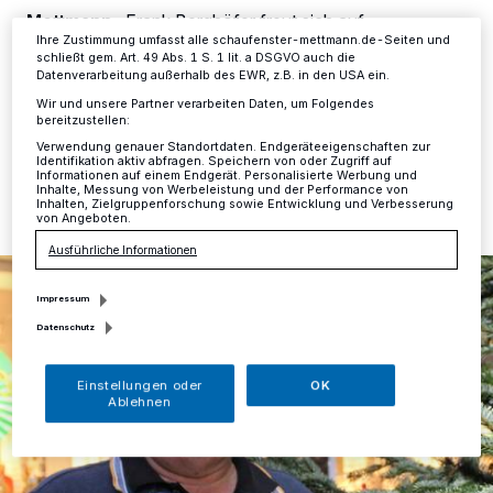
Informationen finden Sie in unserer Datenschutzerklärung.
Mettmann
·
Frank Berghöfer freut sich auf
Weihnachten als eine Zeit der Besinnung und der
Ihre Zustimmung umfasst alle schaufenster-mettmann.de-Seiten und
schließt gem. Art. 49 Abs. 1 S. 1 lit. a DSGVO auch die
Abwesenheit von Stress.
Datenverarbeitung außerhalb des EWR, z.B. in den USA ein.
Wir und unsere Partner verarbeiten Daten, um Folgendes
bereitzustellen:
Verwendung genauer Standortdaten. Endgeräteeigenschaften zur
02.12.2022 , 11:36 Uhr
Eine Minute Lesezeit
Identifikation aktiv abfragen. Speichern von oder Zugriff auf
Informationen auf einem Endgerät. Personalisierte Werbung und
Inhalte, Messung von Werbeleistung und der Performance von
Inhalten, Zielgruppenforschung sowie Entwicklung und Verbesserung
von Angeboten.
Ausführliche Informationen
Impressum
Datenschutz
Einstellungen oder
OK
Ablehnen