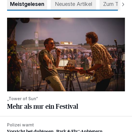
Meistgelesen
Neueste Artikel
Zum Thema
Mehr als nur ein Festival
„Tower of Sun“
Mehr als nur ein Festival
Polizei warnt
Vorsicht bei dubiosen „Park & Fly“-Anbietern
Vorsicht bei dubiosen „Park & Fly“-Anbietern