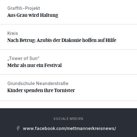
Graffiti-Projekt
Aus Grau wird Haltung
Aus Grau wird Haltung
Kreis
Nach Betrug: Azubis der Diakonie hoffen auf Hilfe
Nach Betrug: Azubis der Diakonie hoffen auf Hilfe
„Tower of Sun“
Mehr als nur ein Festival
Mehr als nur ein Festival
Grundschule Neanderstraße
Kinder spenden ihre Tornister
Kinder spenden ihre Tornister
SOZIALE MEDIEN
www.facebook.com/mettmannerkreisnews/