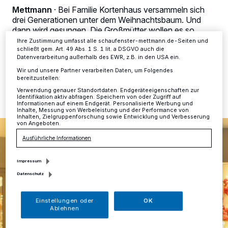
ändern oder Ihre Einwilligung zu widerrufen, indem Sie auf den Link
Mettmann
·
Bei Familie Kortenhaus versammeln sich
Einstellungen oder Ablehnen am unteren Rand der Webseite klicken.
drei Generationen unter dem Weihnachtsbaum. Und
Ihre Einstellungen gelten innerhalb unseres Website. Weitere
Informationen finden Sie in unserer Datenschutzerklärung.
dann wird gesungen. Die Großmütter wollen es so.
Ihre Zustimmung umfasst alle schaufenster-mettmann.de-Seiten und
schließt gem. Art. 49 Abs. 1 S. 1 lit. a DSGVO auch die
Datenverarbeitung außerhalb des EWR, z.B. in den USA ein.
Wir und unsere Partner verarbeiten Daten, um Folgendes
02.12.2022 , 11:41 Uhr
Eine Minute Lesezeit
bereitzustellen:
Verwendung genauer Standortdaten. Endgeräteeigenschaften zur
Identifikation aktiv abfragen. Speichern von oder Zugriff auf
Informationen auf einem Endgerät. Personalisierte Werbung und
Inhalte, Messung von Werbeleistung und der Performance von
Inhalten, Zielgruppenforschung sowie Entwicklung und Verbesserung
von Angeboten.
Ausführliche Informationen
Impressum
Datenschutz
Einstellungen oder
OK
Ablehnen