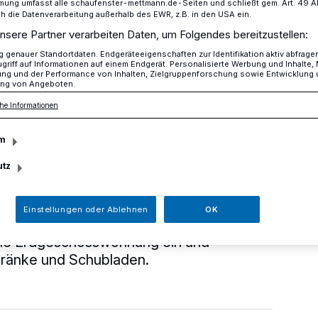
mung umfasst alle schaufenster-mettmann.de-Seiten und schließt gem. Art. 49 Abs.
die Datenverarbeitung außerhalb des EWR, z.B. in den USA ein.
nsere Partner verarbeiten Daten, um Folgendes bereitzustellen:
genauer Standortdaten. Endgeräteeigenschaften zur Identifikation aktiv abfrage
Fenster am Düsselring
griff auf Informationen auf einem Endgerät. Personalisierte Werbung und Inhalte
ung und der Performance von Inhalten, Zielgruppenforschung sowie Entwicklung
ng von Angeboten.
he Informationen
es Fenster am
m
utz
Einstellungen oder Ablehnen
OK
stiegen Unbekannte über ein
ine Erdgeschosswohnung ein und
hränke und Schubladen.