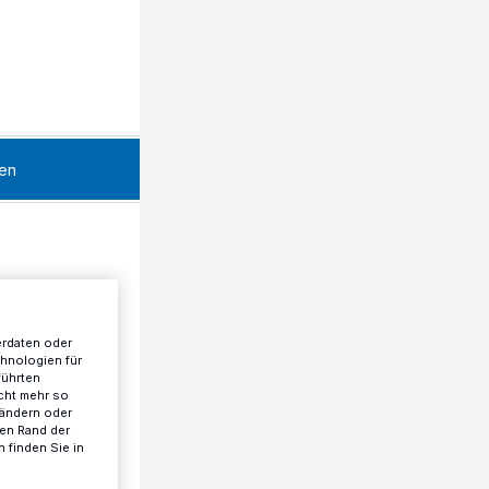
en
erdaten oder
chnologien für
führten
cht mehr so
 ändern oder
ren Rand der
 finden Sie in