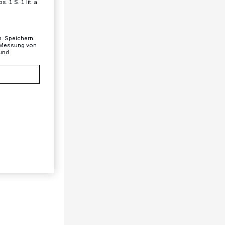
 1 S. 1 lit. a
n. Speichern
, Messung von
 und