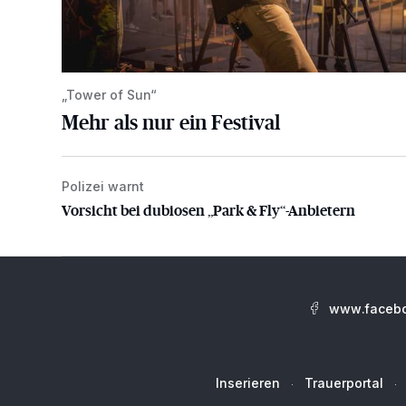
„Tower of Sun“
Mehr als nur ein Festival
Polizei warnt
Vorsicht bei dubiosen „Park & Fly“-Anbietern
Vorsicht bei dubiosen „Park & Fly“-Anbietern
www.facebo
Inserieren
Trauerportal