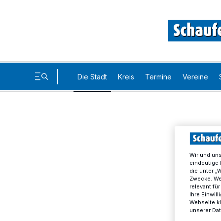
Die Stadt
Kreis
Termine
Vereine
Wir und un
eindeutige 
die unter „
Zwecke. Wen
relevant fü
Ihre Einwil
Webseite kl
unserer Da