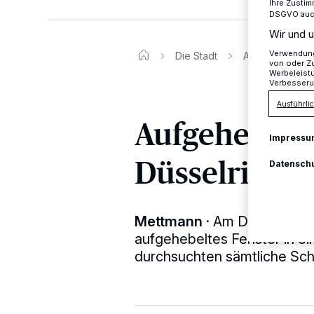
Ihre Zustim
DSGVO auch 
Wir und u
Verwendung 
Die Stadt
Aufgehebeltes 
von oder Zu
Werbeleist
Verbesseru
Ausführlic
Aufgehebelt
Impressu
Düsselring
Datensch
Mettmann
·
Am Düsselring 
aufgehebeltes Fenster in e
durchsuchten sämtliche Sc