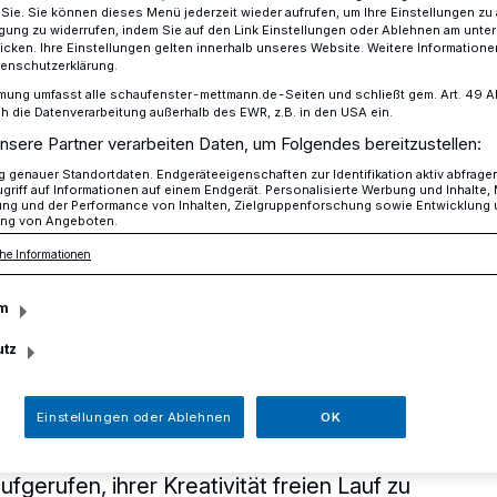
r Sie. Sie können dieses Menü jederzeit wieder aufrufen, um Ihre Einstellungen zu
ligung zu widerrufen, indem Sie auf den Link Einstellungen oder Ablehnen am unte
icken. Ihre Einstellungen gelten innerhalb unseres Website. Weitere Informationen
tenschutzerklärung.
 schönste Martinslaterne?
mung umfasst alle schaufenster-mettmann.de-Seiten und schließt gem. Art. 49 Abs.
die Datenverarbeitung außerhalb des EWR, z.B. in den USA ein.
nsere Partner verarbeiten Daten, um Folgendes bereitzustellen:
eissparkasse ruft wieder zum Werkeln auf
genauer Standortdaten. Endgeräteeigenschaften zur Identifikation aktiv abfrage
griff auf Informationen auf einem Endgerät. Personalisierte Werbung und Inhalte
ung und der Performance von Inhalten, Zielgruppenforschung sowie Entwicklung
die schönste
ng von Angeboten.
he Informationen
ne?
m
utz
llt die Kreissparkasse Düsseldorf zum
 kleinen Kunden. Alle Kindertagesstätten
Einstellungen oder Ablehnen
OK
len in Erkrath, Heiligenhaus, Mettmann
ng) sowie alle Mitglieder des KNAX-
fgerufen, ihrer Kreativität freien Lauf zu