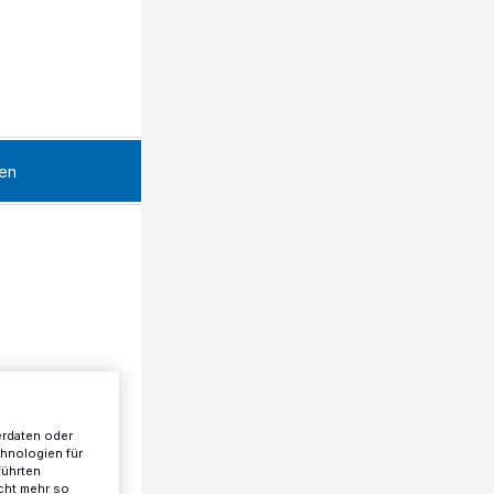
en
erdaten oder
chnologien für
führten
cht mehr so