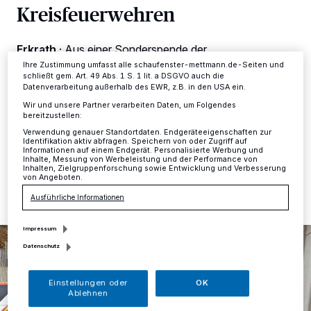
dieses Menü jederzeit wieder aufrufen, um Ihre Einstellungen zu
Kreisfeuerwehren
ändern oder Ihre Einwilligung zu widerrufen, indem Sie auf den Link
Einstellungen oder Ablehnen am unteren Rand der Webseite klicken.
Ihre Einstellungen gelten innerhalb unseres Website. Weitere
Erkrath
·
Aus einer Sonderspende der
Informationen finden Sie in unserer Datenschutzerklärung.
Sparkasseninitiative „Wir Wunder“anlässlich der
Ihre Zustimmung umfasst alle schaufenster-mettmann.de-Seiten und
Flutkatastrophe hat die Kreissparkasse Düsseldorf den
schließt gem. Art. 49 Abs. 1 S. 1 lit. a DSGVO auch die
Datenverarbeitung außerhalb des EWR, z.B. in den USA ein.
Feuerwehren des Kreises Mettmann einen Betrag von
7500 Euro zur Verfügung gestellt.
Wir und unsere Partner verarbeiten Daten, um Folgendes
bereitzustellen:
Verwendung genauer Standortdaten. Endgeräteeigenschaften zur
Identifikation aktiv abfragen. Speichern von oder Zugriff auf
Informationen auf einem Endgerät. Personalisierte Werbung und
Inhalte, Messung von Werbeleistung und der Performance von
22.11.2021 , 20:02 Uhr
Eine Minute Lesezeit
Inhalten, Zielgruppenforschung sowie Entwicklung und Verbesserung
von Angeboten.
Ausführliche Informationen
Impressum
Datenschutz
Einstellungen oder
OK
Ablehnen