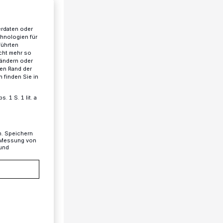
erdaten oder
chnologien für
führten
cht mehr so
 ändern oder
ren Rand der
 finden Sie in
 1 S. 1 lit. a
n. Speichern
, Messung von
 und