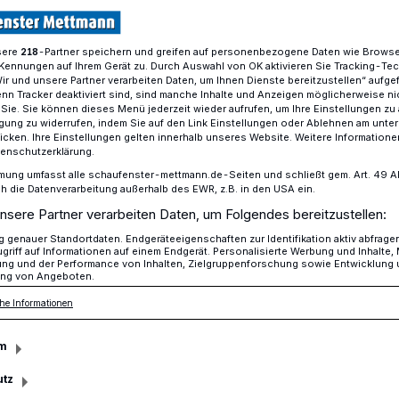
sere
-Partner speichern und greifen auf personenbezogene Daten wie Brows
218
Kennungen auf Ihrem Gerät zu. Durch Auswahl von OK aktivieren Sie Tracking-Te
werden nun getestet
Wir und unsere Partner verarbeiten Daten, um Ihnen Dienste bereitzustellen“ aufge
n Tracker deaktiviert sind, sind manche Inhalte und Anzeigen möglicherweise ni
r Sie. Sie können dieses Menü jederzeit wieder aufrufen, um Ihre Einstellungen zu
ligung zu widerrufen, indem Sie auf den Link Einstellungen oder Ablehnen am unte
lingsunterkunft
icken. Ihre Einstellungen gelten innerhalb unseres Website. Weitere Informationen
tenschutzerklärung.
er werden nun
mung umfasst alle schaufenster-mettmann.de-Seiten und schließt gem. Art. 49 Abs.
die Datenverarbeitung außerhalb des EWR, z.B. in den USA ein.
nsere Partner verarbeiten Daten, um Folgendes bereitzustellen:
genauer Standortdaten. Endgeräteeigenschaften zur Identifikation aktiv abfrage
griff auf Informationen auf einem Endgerät. Personalisierte Werbung und Inhalte
ung und der Performance von Inhalten, Zielgruppenforschung sowie Entwicklung
ng von Angeboten.
 der erste Corona-Erkrankungsfall in der
he Informationen
erkunft Seibelstraße bekannt geworden.
 der Unterkunft so schnell wie möglich
m
Erkrankte sowie drei Kontaktpersonen
utz
terkunft gebracht.