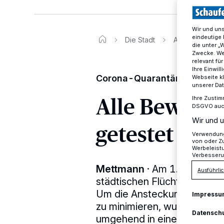
Wir und un
eindeutige 
Die Stadt
Alle Bewohner 
die unter „
Zwecke. Wen
relevant fü
Ihre Einwil
Corona-Quarantäne in Flücht
Webseite kl
unserer Da
Alle Bewohn
Ihre Zustim
DSGVO auch 
Wir und u
getestet
Verwendung 
von oder Zu
Werbeleist
Verbesseru
Mettmann
·
Am 1. April, ist
Ausführlic
städtischen Flüchtlingsunt
Um die Ansteckungsgefahr in
Impressu
zu minimieren, wurden der 
Datensch
umgehend in eine andere Un