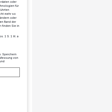
erdaten oder
chnologien für
führten
cht mehr so
 ändern oder
ren Rand der
 finden Sie in
 1 S. 1 lit. a
n. Speichern
, Messung von
 und