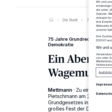
Wir und un
eindeutige 
die unter „
Zwecke. Wen
relevant fü
Die Stadt
75 Jahre Grund
Ihre Einwil
Webseite kl
unserer Da
Ihre Zustim
75 Jahre Grundrecht: Die Sti
DSGVO auch 
Demokratie
Wir und u
Ein Abend f
Verwendung 
von oder Zu
Werbeleist
Verbesseru
Wagemut
Ausführlic
Impressu
Mettmann
·
Zu einer kleine
Datensch
Pietschmann am 2. Mai anlä
Grundgesetzes ins Rathaus e
großes Fest der Demokratie