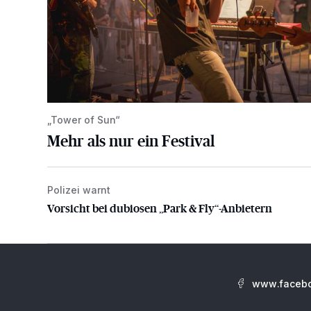
„Tower of Sun“
Mehr als nur ein Festival
Polizei warnt
Vorsicht bei dubiosen „Park & Fly“-Anbietern
Vorsicht bei dubiosen „Park & Fly“-Anbietern
www.facebo