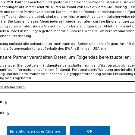
sere
-Partner speichern und greifen auf personenbezogene Daten wie Brows
218
Kennungen auf Ihrem Gerät zu. Durch Auswahl von OK aktivieren Sie Tracking-Te
Wir und unsere Partner verarbeiten Daten, um Ihnen Dienste bereitzustellen“ aufge
n Tracker deaktiviert sind, sind manche Inhalte und Anzeigen möglicherweise ni
r Sie. Sie können dieses Menü jederzeit wieder aufrufen, um Ihre Einstellungen zu
recht: Die Stimme erheben für Freiheit, Rechtstaat und Demokratie​
ligung zu widerrufen, indem Sie auf den Link Einstellungen oder Ablehnen am unte
icken. Ihre Einstellungen gelten innerhalb unseres Website. Weitere Informationen
tenschutzerklärung.
mung umfasst alle schaufenster-mettmann.de-Seiten und schließt gem. Art. 49 Abs.
mme erheben für Freiheit, Rechtstaat und
die Datenverarbeitung außerhalb des EWR, z.B. in den USA ein.
nsere Partner verarbeiten Daten, um Folgendes bereitzustellen:
ür Demokratie und
genauer Standortdaten. Endgeräteeigenschaften zur Identifikation aktiv abfrage
griff auf Informationen auf einem Endgerät. Personalisierte Werbung und Inhalte
ung und der Performance von Inhalten, Zielgruppenforschung sowie Entwicklung
ng von Angeboten.
he Informationen
m
n Feierstunde hat Bürgermeisterin Sandra
utz
sslich des 75. Geburtstags des
ingeladen. „In Berlin wird es dazu ein
 geben, auch wir wollen diesem
Einstellungen oder Ablehnen
OK