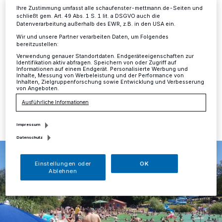
Naturfreibad
Ihre Zustimmung umfasst alle schaufenster-mettmann.de-Seiten und
schließt gem. Art. 49 Abs. 1 S. 1 lit. a DSGVO auch die
Datenverarbeitung außerhalb des EWR, z.B. in den USA ein.
Mettmann
·
Das Naturfreibad hat im vergangenen Jahr
Wir und unsere Partner verarbeiten Daten, um Folgendes
das zweitbeste Besucherergebnis seit Eröffnung des
bereitzustellen:
Bades im Jahr 2004 erzielt.
Verwendung genauer Standortdaten. Endgeräteeigenschaften zur
Identifikation aktiv abfragen. Speichern von oder Zugriff auf
Informationen auf einem Endgerät. Personalisierte Werbung und
Inhalte, Messung von Werbeleistung und der Performance von
Inhalten, Zielgruppenforschung sowie Entwicklung und Verbesserung
von Angeboten.
08.01.2020 , 15:17 Uhr
Eine Minute Lesezeit
Ausführliche Informationen
Impressum
Datenschutz
Einstellungen oder
OK
Ablehnen