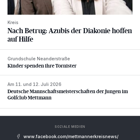
Kreis
Nach Betrug: Azubis der Diakonie hoffen
auf Hilfe
Grundschule Neanderstraße
Kinder spenden ihre Tornister
Kinder spenden ihre Tornister
Am 11. und 12. Juli 2026
Deutsche Mannschaftsmeisterschaften der Jungen im Gol
Deutsche Mannschaftsmeisterschaften der Jungen im
Golfclub Mettmann
SOZIALE MEDIEN
www.facebook.com/mettmannerkreisnews/