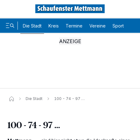
Die Stadt
Kreis
Termine
Vereine
Sport
Karr
Die Stadt
100 - 74 - 97 …
100 - 74 - 97 …