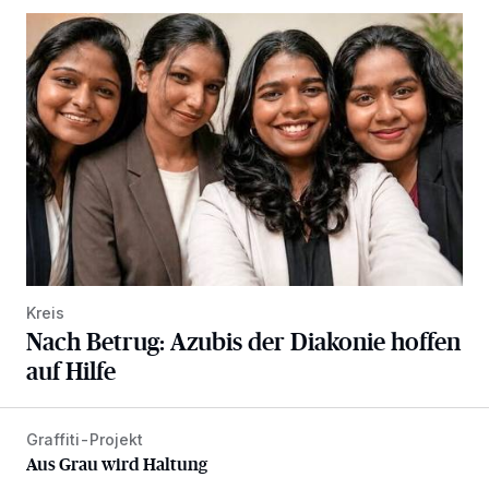
Nach Betrug: Azubis der Diakonie hoffen auf Hilfe
Kreis
Nach Betrug: Azubis der Diakonie hoffen
auf Hilfe
Graffiti-Projekt
Aus Grau wird Haltung
Aus Grau wird Haltung