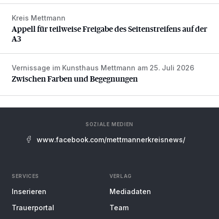
Kreis Mettmann
Appell für teilweise Freigabe des Seitenstreifens auf der A
Appell für teilweise Freigabe des Seitenstreifens auf der
A3
Vernissage im Kunsthaus Mettmann am 25. Juli 2026
Zwischen Farben und Begegnungen
Zwischen Farben und Begegnungen
SOZIALE MEDIEN
www.facebook.com/mettmannerkreisnews/
SERVICES
VERLAG
Inserieren
Mediadaten
Trauerportal
Team