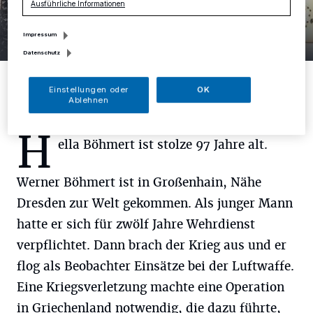
Ausführliche Informationen
3 Bilder
Impressum
Was für ein Paar!
Datenschutz
3 Bilder
Einstellungen oder
OK
Ablehnen
H
ella Böhmert ist stolze 97 Jahre alt.
Werner Böhmert ist in Großenhain, Nähe
Dresden zur Welt gekommen. Als junger Mann
hatte er sich für zwölf Jahre Wehrdienst
verpflichtet. Dann brach der Krieg aus und er
flog als Beobachter Einsätze bei der Luftwaffe.
Eine Kriegsverletzung machte eine Operation
in Griechenland notwendig, die dazu führte,