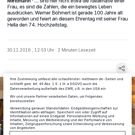
Mettmann
·
… sind hier nicht etwa die Idealmaße einer
Frau, es sind die Zahlen, die ein bewegtes Leben
ausdrücken. Werner Böhmert ist gerade 100 Jahre alt
geworden und feiert an diesem Ehrentag mit seiner Frau
Wir und unsere
-Partner speichern und greifen auf
218
personenbezogene Daten wie Browserdaten oder eindeutige
Hella den 74. Hochzeitstag.
Kennungen auf Ihrem Gerät zu. Durch Auswahl von OK aktivieren Sie
Tracking-Technologien für die unter „Wir und unsere Partner
verarbeiten Daten, um Ihnen Dienste bereitzustellen“ aufgeführten
Zwecke. Wenn Tracker deaktiviert sind, sind manche Inhalte und
Anzeigen möglicherweise nicht mehr so relevant für Sie. Sie können
30.11.2016 , 12:53 Uhr
2 Minuten Lesezeit
dieses Menü jederzeit wieder aufrufen, um Ihre Einstellungen zu
ändern oder Ihre Einwilligung zu widerrufen, indem Sie auf den Link
Einstellungen oder Ablehnen am unteren Rand der Webseite klicken.
Ihre Einstellungen gelten innerhalb unseres Website. Weitere
Informationen finden Sie in unserer Datenschutzerklärung.
Ihre Zustimmung umfasst alle schaufenster-mettmann.de-Seiten und
schließt gem. Art. 49 Abs. 1 S. 1 lit. a DSGVO auch die
Datenverarbeitung außerhalb des EWR, z.B. in den USA ein.
Wir und unsere Partner verarbeiten Daten, um Folgendes
bereitzustellen:
Verwendung genauer Standortdaten. Endgeräteeigenschaften zur
Identifikation aktiv abfragen. Speichern von oder Zugriff auf
Informationen auf einem Endgerät. Personalisierte Werbung und
Inhalte, Messung von Werbeleistung und der Performance von
Inhalten, Zielgruppenforschung sowie Entwicklung und Verbesserung
von Angeboten.