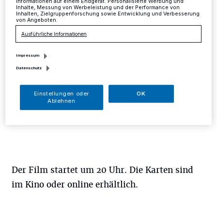
Mettmann
·
Am 19. September wird im Weltspiegel eine
Informationen auf einem Endgerät. Personalisierte Werbung und
Inhalte, Messung von Werbeleistung und der Performance von
Preview von "Klassentreffen 1.0 - Die unglaubliche
Inhalten, Zielgruppenforschung sowie Entwicklung und Verbesserung
Reise der Silberrücken", dem neuen Film von und mit Til
von Angeboten.
Schweiger, gezeigt. Die Vorstellung ist eine Ladies
Ausführliche Informationen
Night inklusive Sektempfang.
Impressum
Datenschutz
19.09.2018 , 13:59 Uhr
Eine Minute Lesezeit
Einstellungen oder
OK
Ablehnen
Der Film startet um 20 Uhr. Die Karten sind
im Kino oder online erhältlich.