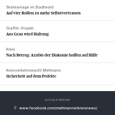
Skateanlage im Stadtwald
Auf vier Rollen zu mehr Selbstvertrauen
Auf vier Rollen zu mehr Selbstvertrauen
Graffiti-Projekt
Aus Grau wird Haltung
Aus Grau wird Haltung
Kreis
Nach Betrug: Azubis der Diakonie hoffen auf Hilfe
Nach Betrug: Azubis der Diakonie hoffen auf Hilfe
Kreisverkehrswacht Mettmann
Sicherheit auf dem Pedelec
Sicherheit auf dem Pedelec
SOZIALE MEDIEN
www.facebook.com/mettmannerkreisnews/