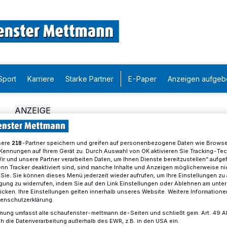
Sport
Karriere
Starke Partner
E-Paper
Anzeigen aufgeb
sere
-Partner speichern und greifen auf personenbezogene Daten wie Brows
218
Kennungen auf Ihrem Gerät zu. Durch Auswahl von OK aktivieren Sie Tracking-Te
Wir und unsere Partner verarbeiten Daten, um Ihnen Dienste bereitzustellen“ aufge
n Tracker deaktiviert sind, sind manche Inhalte und Anzeigen möglicherweise ni
r Sie. Sie können dieses Menü jederzeit wieder aufrufen, um Ihre Einstellungen zu
ligung zu widerrufen, indem Sie auf den Link Einstellungen oder Ablehnen am unte
icken. Ihre Einstellungen gelten innerhalb unseres Website. Weitere Informationen
tenschutzerklärung.
mung umfasst alle schaufenster-mettmann.de-Seiten und schließt gem. Art. 49 Abs.
die Datenverarbeitung außerhalb des EWR, z.B. in den USA ein.