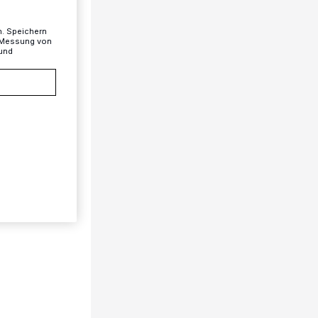
n. Speichern
, Messung von
 und