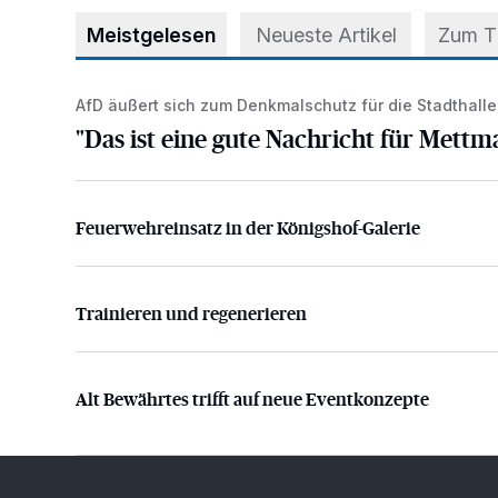
Meistgelesen
Neueste Artikel
Zum 
AfD äußert sich zum Denkmalschutz für die Stadthalle
"Das ist eine gute Nachricht für Mettmann!"
"Das ist eine gute Nachricht für Mettm
Feuerwehreinsatz in der Königshof-Galerie
Feuerwehreinsatz in der Königshof-Galerie
Trainieren und regenerieren
Trainieren und regenerieren
Alt Bewährtes trifft auf neue Eventkonzepte
Alt Bewährtes trifft auf neue Eventkonzepte