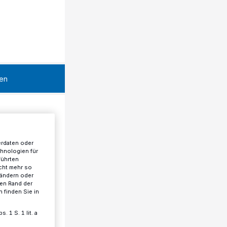
en
erdaten oder
chnologien für
führten
cht mehr so
 ändern oder
ren Rand der
 finden Sie in
 1 S. 1 lit. a