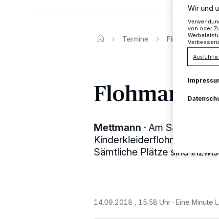
Wir und u
Verwendung 
von oder Zu
Werbeleist
Termine
Flohmarkt ist a
Verbesseru
Ausführlic
Impressu
Flohmarkt is
Datensch
Mettmann
·
Am Samstag, 22
Kinderkleiderflohmarkt ab 15
Sämtliche Plätze sind inzwi
14.09.2018 , 15:58 Uhr
Eine Minute 