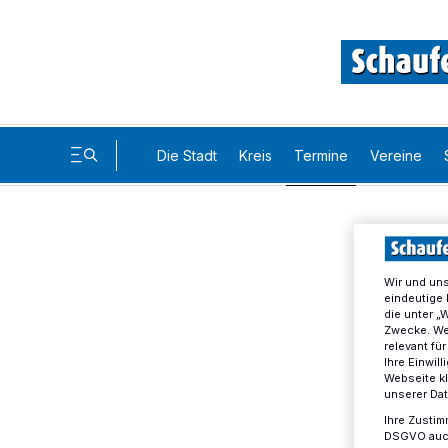
Die Stadt
Kreis
Termine
Vereine
Wir und un
eindeutige 
die unter „
Zwecke. Wen
relevant fü
Ihre Einwil
Webseite kl
unserer Da
Ihre Zustim
DSGVO auch 