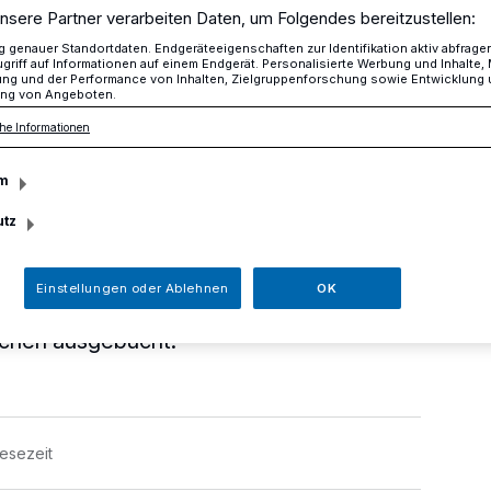
nsere Partner verarbeiten Daten, um Folgendes bereitzustellen:
genauer Standortdaten. Endgeräteeigenschaften zur Identifikation aktiv abfrage
griff auf Informationen auf einem Endgerät. Personalisierte Werbung und Inhalte
ung und der Performance von Inhalten, Zielgruppenforschung sowie Entwicklung
usgebucht
ng von Angeboten.
he Informationen
m
t ausgebucht
utz
. September, findet der nächste
Einstellungen oder Ablehnen
OK
 Uhr in der Neanderthalhalle statt.
schen ausgebucht.
Lesezeit