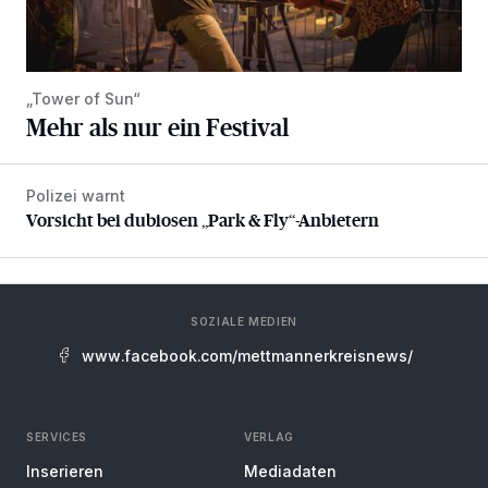
„Tower of Sun“
Mehr als nur ein Festival
Polizei warnt
Vorsicht bei dubiosen „Park & Fly“-Anbietern
Vorsicht bei dubiosen „Park & Fly“-Anbietern
SOZIALE MEDIEN
www.facebook.com/mettmannerkreisnews/
SERVICES
VERLAG
Inserieren
Mediadaten