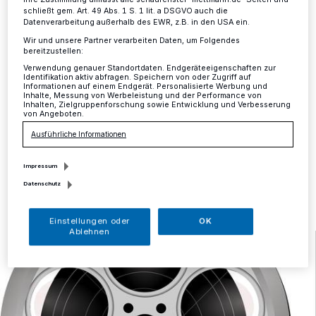
Kino: „Nur eine Frau“
schließt gem. Art. 49 Abs. 1 S. 1 lit. a DSGVO auch die
Datenverarbeitung außerhalb des EWR, z.B. in den USA ein.
Mettmann
·
Am Mittwoch, 10. November, 20 Uhr,
Wir und unsere Partner verarbeiten Daten, um Folgendes
veranstaltet das Weltspiegel-Kino Mettmann in
bereitzustellen:
Kooperation mit den Gleichstellungsbeauftragten der
Verwendung genauer Standortdaten. Endgeräteeigenschaften zur
Identifikation aktiv abfragen. Speichern von oder Zugriff auf
Städte Mettmann und Wülfrath den nächsten
Informationen auf einem Endgerät. Personalisierte Werbung und
Frauenfilmtag. Gezeigt wird der Film „Nur eine Frau“
Inhalte, Messung von Werbeleistung und der Performance von
Inhalten, Zielgruppenforschung sowie Entwicklung und Verbesserung
von Sherry Hormann.
von Angeboten.
Ausführliche Informationen
09.11.2021 , 12:01 Uhr
Eine Minute Lesezeit
Impressum
Datenschutz
Einstellungen oder
OK
Ablehnen