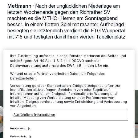
Kennungen auf Ihrem Gerät zu. Durch Auswahl von OK aktivieren Sie
Mettmann
·
Nach der unglücklichen Niederlage am
Tracking-Technologien für die unter „Wir und unsere Partner
letzten Wochenende gegen den Richrather SV
verarbeiten Daten, um Ihnen Dienste bereitzustellen“ aufgeführten
machten es die MTHC-Herren am Sonntagabend
Zwecke. Wenn Tracker deaktiviert sind, sind manche Inhalte und
besser. In einem flotten Spiel mit rasanter Aufholjagd
Anzeigen möglicherweise nicht mehr so relevant für Sie. Sie können
dieses Menü jederzeit wieder aufrufen, um Ihre Einstellungen zu
besiegten sie letztendlich verdient die ETG Wuppertal
ändern oder Ihre Einwilligung zu widerrufen, indem Sie auf den Link
mit 7:5 und festigten damit ihren vierten Tabellenplatz.
Einstellungen oder Ablehnen am unteren Rand der Webseite klicken.
Ihre Einstellungen gelten innerhalb unseres Website. Weitere
Informationen finden Sie in unserer Datenschutzerklärung.
Ihre Zustimmung umfasst alle schaufenster-mettmann.de-Seiten und
schließt gem. Art. 49 Abs. 1 S. 1 lit. a DSGVO auch die
12.02.2019 , 13:34 Uhr
2 Minuten Lesezeit
Datenverarbeitung außerhalb des EWR, z.B. in den USA ein.
Wir und unsere Partner verarbeiten Daten, um Folgendes
bereitzustellen:
Verwendung genauer Standortdaten. Endgeräteeigenschaften zur
Identifikation aktiv abfragen. Speichern von oder Zugriff auf
Informationen auf einem Endgerät. Personalisierte Werbung und
Inhalte, Messung von Werbeleistung und der Performance von
Inhalten, Zielgruppenforschung sowie Entwicklung und Verbesserung
von Angeboten.
Ausführliche Informationen
Impressum
Datenschutz