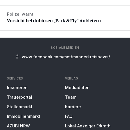
Polizei warnt
Vorsicht bei dubiosen „Park & Fly“-Anbietern
Vorsicht bei dubiosen „Park & Fly“-Anbietern
SOZIALE MEDIEN
www.facebook.com/mettmannerkreisnews/
SERVICES
VERLAG
Inserieren
Mediadaten
Trauerportal
Team
Stellenmarkt
Karriere
Immobilienmarkt
FAQ
AZUBI NRW
Lokal Anzeiger Erkrath