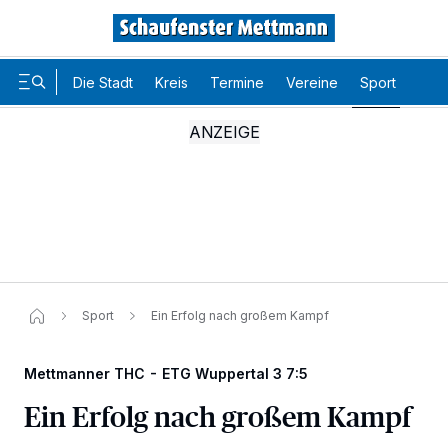
Die Stadt
Kreis
Termine
Vereine
Sport
Karr
Sport
Ein Erfolg nach großem Kampf
Mettmanner THC - ETG Wuppertal 3 7:5
Ein Erfolg nach großem Kampf
Wir und unsere
-Partner speichern und greifen auf
218
personenbezogene Daten wie Browserdaten oder eindeutige