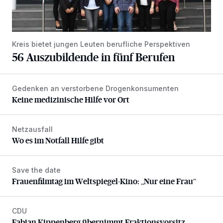
Kreis bietet jungen Leuten berufliche Perspektiven
56 Auszubildende in fünf Berufen
Gedenken an verstorbene Drogenkonsumenten
Keine medizinische Hilfe vor Ort
Keine medizinische Hilfe vor Ort
Netzausfall
Wo es im Notfall Hilfe gibt
Wo es im Notfall Hilfe gibt
Save the date
Frauenfilmtag im Weltspiegel-Kino: „Nur eine Frau“
Frauenfilmtag im Weltspiegel-Kino: „Nur eine Frau“
CDU
Fabian Kippenberg übernimmt Fraktionsvorsitz
Fabian Kippenberg übernimmt Fraktionsvorsitz