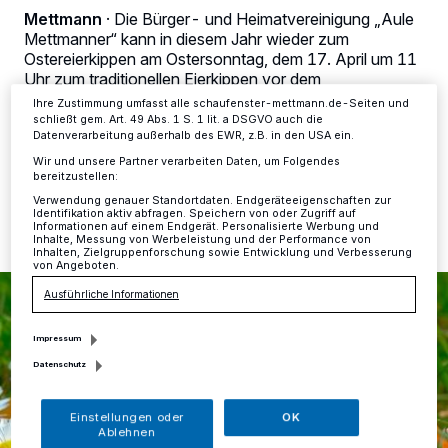
dieses Menü jederzeit wieder aufrufen, um Ihre Einstellungen zu
Mettmann
·
Die Bürger- und Heimatvereinigung „Aule
ändern oder Ihre Einwilligung zu widerrufen, indem Sie auf den Link
Mettmanner“ kann in diesem Jahr wieder zum
Einstellungen oder Ablehnen am unteren Rand der Webseite klicken.
Ostereierkippen am Ostersonntag, dem 17. April um 11
Ihre Einstellungen gelten innerhalb unseres Website. Weitere
Uhr zum traditionellen Eierkippen vor dem
Informationen finden Sie in unserer Datenschutzerklärung.
Stadtgeschichtshaus einladen.
Ihre Zustimmung umfasst alle schaufenster-mettmann.de-Seiten und
schließt gem. Art. 49 Abs. 1 S. 1 lit. a DSGVO auch die
Datenverarbeitung außerhalb des EWR, z.B. in den USA ein.
Wir und unsere Partner verarbeiten Daten, um Folgendes
bereitzustellen:
14.04.2022 , 14:06 Uhr
Eine Minute Lesezeit
Verwendung genauer Standortdaten. Endgeräteeigenschaften zur
Identifikation aktiv abfragen. Speichern von oder Zugriff auf
Informationen auf einem Endgerät. Personalisierte Werbung und
Inhalte, Messung von Werbeleistung und der Performance von
Inhalten, Zielgruppenforschung sowie Entwicklung und Verbesserung
von Angeboten.
Ausführliche Informationen
Impressum
Datenschutz
Einstellungen oder
OK
Ablehnen