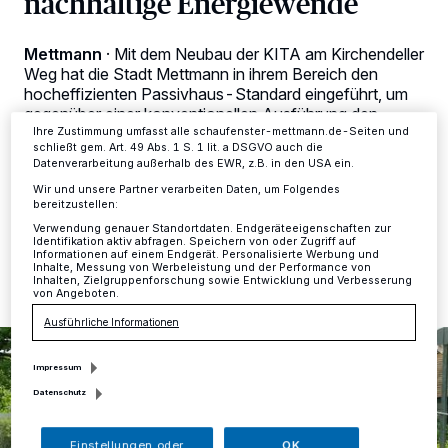
nachhaltige Energiewende
Zwecke. Wenn Tracker deaktiviert sind, sind manche Inhalte und
Anzeigen möglicherweise nicht mehr so relevant für Sie. Sie können
dieses Menü jederzeit wieder aufrufen, um Ihre Einstellungen zu
Mettmann
·
Mit dem Neubau der KITA am Kirchendeller
ändern oder Ihre Einwilligung zu widerrufen, indem Sie auf den Link
Weg hat die Stadt Mettmann in ihrem Bereich den
Einstellungen oder Ablehnen am unteren Rand der Webseite klicken.
Ihre Einstellungen gelten innerhalb unseres Website. Weitere
hocheffizienten Passivhaus-Standard eingeführt, um
Informationen finden Sie in unserer Datenschutzerklärung.
gegenüber einer konventionellen Ausführung den
Heizenergiebedarf ökonomisch nachhaltig um 80
Ihre Zustimmung umfasst alle schaufenster-mettmann.de-Seiten und
schließt gem. Art. 49 Abs. 1 S. 1 lit. a DSGVO auch die
Prozent zu senken.
Datenverarbeitung außerhalb des EWR, z.B. in den USA ein.
Wir und unsere Partner verarbeiten Daten, um Folgendes
bereitzustellen:
Verwendung genauer Standortdaten. Endgeräteeigenschaften zur
23.08.2015 , 15:43 Uhr
Eine Minute Lesezeit
Identifikation aktiv abfragen. Speichern von oder Zugriff auf
Informationen auf einem Endgerät. Personalisierte Werbung und
Inhalte, Messung von Werbeleistung und der Performance von
Inhalten, Zielgruppenforschung sowie Entwicklung und Verbesserung
von Angeboten.
Ausführliche Informationen
Impressum
Datenschutz
Einstellungen oder
OK