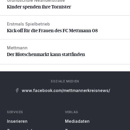
Grundschule Neanderstraße
Kinder spenden ihre Tornister
Kinder spenden ihre Tornister
Erstmals Spielbetrieb
Kick-off für die Frauen des FC Mettmann 08
Kick-off für die Frauen des FC Mettmann 08
Mettmann
Der Blotschenmarkt kann stattfinden
Der Blotschenmarkt kann stattfinden
SOZIALE MEDIEN
www.facebook.com/mettmannerkreisnews/
SERVICES
VERLAG
Inserieren
Mediadaten