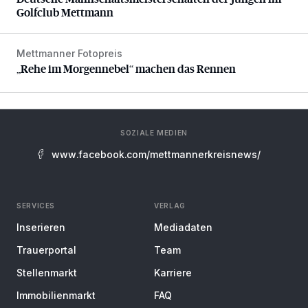
Golfclub Mettmann
Mettmanner Fotopreis
„Rehe im Morgennebel“ machen das Rennen
„Rehe im Morgennebel“ machen das Rennen
SOZIALE MEDIEN
www.facebook.com/mettmannerkreisnews/
SERVICES
VERLAG
Inserieren
Mediadaten
Trauerportal
Team
Stellenmarkt
Karriere
Immobilienmarkt
FAQ