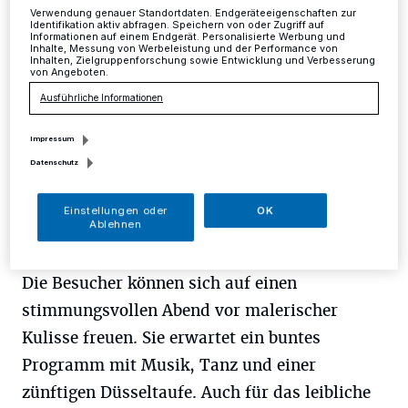
Kreis
·
Die CDU Gruiten feiert am Samstag, 29. August,
Verwendung genauer Standortdaten. Endgeräteeigenschaften zur
ab 19 Uhr im historischen Dorf Gruiten rund um das
Identifikation aktiv abfragen. Speichern von oder Zugriff auf
Haus Am Quall das 9. Düsselfest.
Informationen auf einem Endgerät. Personalisierte Werbung und
Inhalte, Messung von Werbeleistung und der Performance von
Inhalten, Zielgruppenforschung sowie Entwicklung und Verbesserung
von Angeboten.
Ausführliche Informationen
22.08.2015 , 13:51 Uhr
Eine Minute Lesezeit
Impressum
Datenschutz
Einstellungen oder
OK
Ablehnen
Die Besucher können sich auf einen
stimmungsvollen Abend vor malerischer
Kulisse freuen. Sie erwartet ein buntes
Programm mit Musik, Tanz und einer
zünftigen Düsseltaufe. Auch für das leibliche