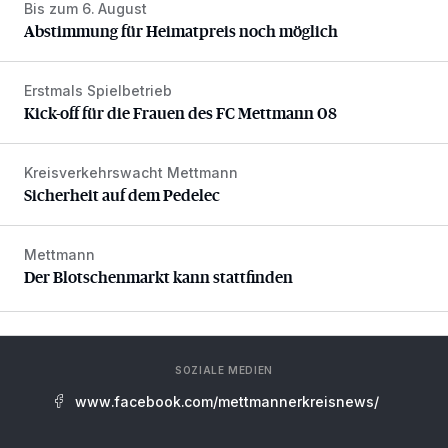
Bis zum 6. August
Abstimmung für Heimatpreis noch möglich
Abstimmung für Heimatpreis noch möglich
Erstmals Spielbetrieb
Kick-off für die Frauen des FC Mettmann 08
Kick-off für die Frauen des FC Mettmann 08
Kreisverkehrswacht Mettmann
Sicherheit auf dem Pedelec
Sicherheit auf dem Pedelec
Mettmann
Der Blotschenmarkt kann stattfinden
Der Blotschenmarkt kann stattfinden
SOZIALE MEDIEN
www.facebook.com/mettmannerkreisnews/