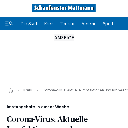
Die Stadt
Kreis
Termine
Vereine
Sport
Karr
Kreis
Corona-Virus: Aktuelle Impfaktionen und Probeen
Impfangebote in dieser Woche
Corona-Virus: Aktuelle