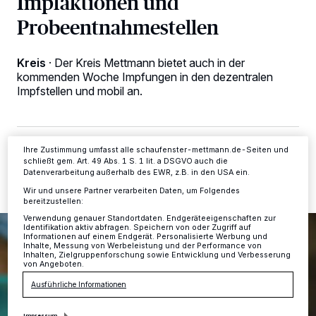
Impfaktionen und
Wir und unsere
-Partner speichern und greifen auf
218
Probeentnahmestellen
personenbezogene Daten wie Browserdaten oder eindeutige
Kennungen auf Ihrem Gerät zu. Durch Auswahl von OK aktivieren Sie
Tracking-Technologien für die unter „Wir und unsere Partner
verarbeiten Daten, um Ihnen Dienste bereitzustellen“ aufgeführten
Kreis
·
Der Kreis Mettmann bietet auch in der
Zwecke. Wenn Tracker deaktiviert sind, sind manche Inhalte und
kommenden Woche Impfungen in den dezentralen
Anzeigen möglicherweise nicht mehr so relevant für Sie. Sie können
dieses Menü jederzeit wieder aufrufen, um Ihre Einstellungen zu
Impfstellen und mobil an.
ändern oder Ihre Einwilligung zu widerrufen, indem Sie auf den Link
Einstellungen oder Ablehnen am unteren Rand der Webseite klicken.
Ihre Einstellungen gelten innerhalb unseres Website. Weitere
Informationen finden Sie in unserer Datenschutzerklärung.
11.07.2022 , 14:48 Uhr
Eine Minute Lesezeit
Ihre Zustimmung umfasst alle schaufenster-mettmann.de-Seiten und
schließt gem. Art. 49 Abs. 1 S. 1 lit. a DSGVO auch die
Datenverarbeitung außerhalb des EWR, z.B. in den USA ein.
Wir und unsere Partner verarbeiten Daten, um Folgendes
bereitzustellen:
Verwendung genauer Standortdaten. Endgeräteeigenschaften zur
Identifikation aktiv abfragen. Speichern von oder Zugriff auf
Informationen auf einem Endgerät. Personalisierte Werbung und
Inhalte, Messung von Werbeleistung und der Performance von
Inhalten, Zielgruppenforschung sowie Entwicklung und Verbesserung
von Angeboten.
Ausführliche Informationen
Impressum