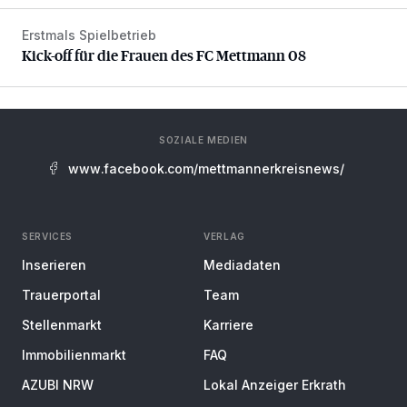
Erstmals Spielbetrieb
Kick-off für die Frauen des FC Mettmann 08
Kick-off für die Frauen des FC Mettmann 08
SOZIALE MEDIEN
www.facebook.com/mettmannerkreisnews/
SERVICES
VERLAG
Inserieren
Mediadaten
Trauerportal
Team
Stellenmarkt
Karriere
Immobilienmarkt
FAQ
AZUBI NRW
Lokal Anzeiger Erkrath