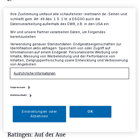
Ihre Einstellungen gelten innerhalb unseres Website. Weitere
Informationen finden Sie in unserer Datenschutzerklärung.
Kreis
·
Hier werden die Kreispolizei und der Kreis
Ihre Zustimmung umfasst alle schaufenster-mettmann.de-Seiten und
Mettmann die Geschwindigkeit kontrollieren:
schließt gem. Art. 49 Abs. 1 S. 1 lit. a DSGVO auch die
Datenverarbeitung außerhalb des EWR, z.B. in den USA ein.
Wir und unsere Partner verarbeiten Daten, um Folgendes
bereitzustellen:
20.08.2015 , 16:51 Uhr
Eine Minute Lesezeit
Verwendung genauer Standortdaten. Endgeräteeigenschaften zur
Identifikation aktiv abfragen. Speichern von oder Zugriff auf
Informationen auf einem Endgerät. Personalisierte Werbung und
Inhalte, Messung von Werbeleistung und der Performance von
Inhalten, Zielgruppenforschung sowie Entwicklung und Verbesserung
von Angeboten.
Ausführliche Informationen
Impressum
M
Datenschutz
ontag: 24. August 2015
Einstellungen oder
OK
Ablehnen
Haan: Thienhausener Straße
Ratingen: Auf der Aue