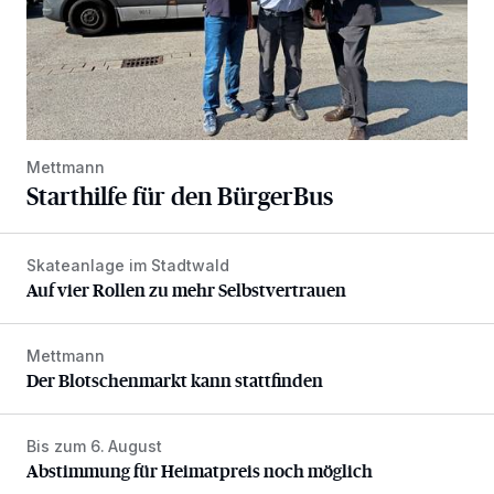
Mettmann
Starthilfe für den BürgerBus
Skateanlage im Stadtwald
Auf vier Rollen zu mehr Selbstvertrauen
Auf vier Rollen zu mehr Selbstvertrauen
Mettmann
Der Blotschenmarkt kann stattfinden
Der Blotschenmarkt kann stattfinden
Bis zum 6. August
Abstimmung für Heimatpreis noch möglich
Abstimmung für Heimatpreis noch möglich