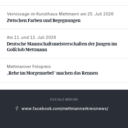
Vernissage im Kunsthaus Mettmann am 25. Juli 2026
Zwischen Farben und Begegnungen
Zwischen Farben und Begegnungen
Am 11. und 12. Juli 2026
Deutsche Mannschaftsmeisterschaften der Jungen im Gol
Deutsche Mannschaftsmeisterschaften der Jungen im
Golfclub Mettmann
Mettmanner Fotopreis
„Rehe im Morgennebel“ machen das Rennen
„Rehe im Morgennebel“ machen das Rennen
SOZIALE MEDIEN
www.facebook.com/mettmannerkreisnews/