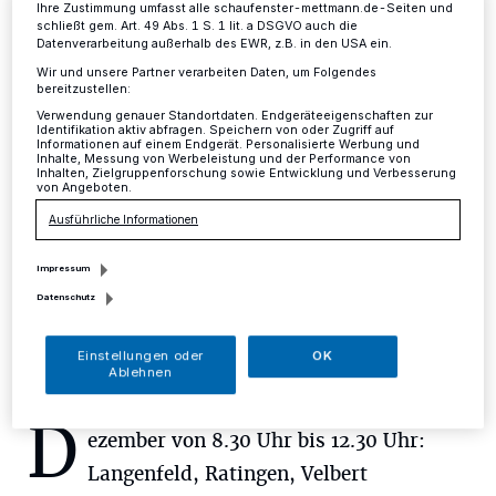
der PCR-Teststellen an den
Ihre Zustimmung umfasst alle schaufenster-mettmann.de-Seiten und
schließt gem. Art. 49 Abs. 1 S. 1 lit. a DSGVO auch die
Feiertagen
Datenverarbeitung außerhalb des EWR, z.B. in den USA ein.
Wir und unsere Partner verarbeiten Daten, um Folgendes
bereitzustellen:
Kreis
·
Die Probeentnahmestellen (PCR-Teststellen)
Verwendung genauer Standortdaten. Endgeräteeigenschaften zur
des Kreises haben an den Feiertagen wie folgt
Identifikation aktiv abfragen. Speichern von oder Zugriff auf
geöffnet:
Informationen auf einem Endgerät. Personalisierte Werbung und
Inhalte, Messung von Werbeleistung und der Performance von
Inhalten, Zielgruppenforschung sowie Entwicklung und Verbesserung
von Angeboten.
Ausführliche Informationen
20.12.2022 , 08:30 Uhr
Eine Minute Lesezeit
Impressum
Datenschutz
Einstellungen oder
OK
Ablehnen
D
ezember von 8.30 Uhr bis 12.30 Uhr:
Langenfeld, Ratingen, Velbert