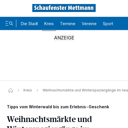
Die Stadt
Kreis
Termine
Vereine
Sport
Karr
Kreis
Weihnachtsmärkte und Winterspaziergänge im nea
Tipps vom Winterwald bis zum Erlebnis-Geschenk
Weihnachtsmärkte und
Wir und unsere
-Partner speichern und greifen auf
218