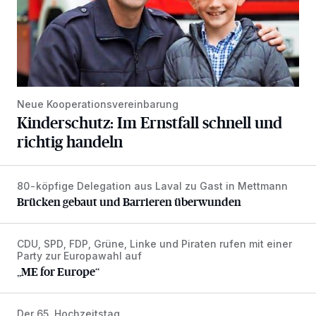
Neue Kooperationsvereinbarung
Kinderschutz: Im Ernstfall schnell und
richtig handeln
80-köpfige Delegation aus Laval zu Gast in Mettmann
Brücken gebaut und Barrieren überwunden
Brücken gebaut und Barrieren überwunden
CDU, SPD, FDP, Grüne, Linke und Piraten rufen mit einer
„ME for Europe“
Party zur Europawahl auf
„ME for Europe“
Der 65. Hochzeitstag
Hildegard und Heinz Friedel feiern Eiserne Hochzeit