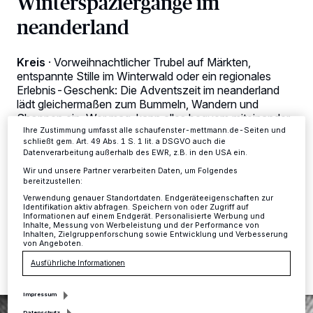
Winterspaziergänge im
personenbezogene Daten wie Browserdaten oder eindeutige
Kennungen auf Ihrem Gerät zu. Durch Auswahl von OK aktivieren Sie
neanderland
Tracking-Technologien für die unter „Wir und unsere Partner
verarbeiten Daten, um Ihnen Dienste bereitzustellen“ aufgeführten
Zwecke. Wenn Tracker deaktiviert sind, sind manche Inhalte und
Anzeigen möglicherweise nicht mehr so relevant für Sie. Sie können
Kreis
·
Vorweihnachtlicher Trubel auf Märkten,
dieses Menü jederzeit wieder aufrufen, um Ihre Einstellungen zu
entspannte Stille im Winterwald oder ein regionales
ändern oder Ihre Einwilligung zu widerrufen, indem Sie auf den Link
Erlebnis-Geschenk: Die Adventszeit im neanderland
Einstellungen oder Ablehnen am unteren Rand der Webseite klicken.
Ihre Einstellungen gelten innerhalb unseres Website. Weitere
lädt gleichermaßen zum Bummeln, Wandern und
Informationen finden Sie in unserer Datenschutzerklärung.
Shoppen ein. Wer mag, kann alles bequem miteinander
verbinden und sich nach einer Tour über den
Ihre Zustimmung umfasst alle schaufenster-mettmann.de-Seiten und
schließt gem. Art. 49 Abs. 1 S. 1 lit. a DSGVO auch die
neanderland STEIG und seine Entdeckerschleifen auf
Datenverarbeitung außerhalb des EWR, z.B. in den USA ein.
einem der zahlreichen Weihnachtsmärkte mit einem
Wir und unsere Partner verarbeiten Daten, um Folgendes
Heißgetränk aufwärmen.
bereitzustellen:
Verwendung genauer Standortdaten. Endgeräteeigenschaften zur
Identifikation aktiv abfragen. Speichern von oder Zugriff auf
Informationen auf einem Endgerät. Personalisierte Werbung und
Inhalte, Messung von Werbeleistung und der Performance von
29.11.2022 , 11:58 Uhr
Eine Minute Lesezeit
Inhalten, Zielgruppenforschung sowie Entwicklung und Verbesserung
von Angeboten.
Ausführliche Informationen
Impressum
Datenschutz