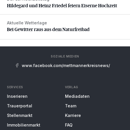
Hildegard und Heinz Friedel feiern Eiserne Hochzeit
Aktuelle Wetterlage
Bei Gewitter raus aus dem Naturfreibad
Bei Gewitter raus aus dem Naturfreibad
SOZIALE MEDIEN
www.facebook.com/mettmannerkreisnews/
SERVICES
VERLAG
Inserieren
Mediadaten
Trauerportal
Team
Stellenmarkt
Karriere
Immobilienmarkt
FAQ