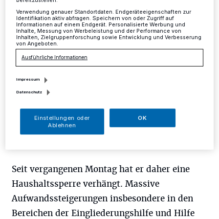
bereitzustellen:
Verwendung genauer Standortdaten. Endgeräteeigenschaften zur
Kreis
·
Die Haushaltslage des Kreises Mettmann hat
Identifikation aktiv abfragen. Speichern von oder Zugriff auf
Informationen auf einem Endgerät. Personalisierte Werbung und
sich verschärft und Kämmerer Martin M. Richter zieht
Inhalte, Messung von Werbeleistung und der Performance von
die Notbremse.
Inhalten, Zielgruppenforschung sowie Entwicklung und Verbesserung
von Angeboten.
Ausführliche Informationen
18.08.2015 , 14:17 Uhr
Eine Minute Lesezeit
Impressum
Datenschutz
Einstellungen oder
OK
Ablehnen
Seit vergangenen Montag hat er daher eine
Haushaltssperre verhängt. Massive
Aufwandssteigerungen insbesondere in den
Bereichen der Eingliederungshilfe und Hilfe