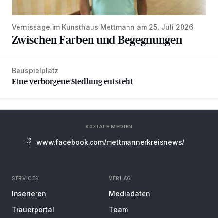
Vernissage im Kunsthaus Mettmann am 25. Juli 2026
Zwischen Farben und Begegnungen
Bauspielplatz
Eine verborgene Siedlung entsteht
Eine verborgene Siedlung entsteht
SOZIALE MEDIEN
www.facebook.com/mettmannerkreisnews/
SERVICES
VERLAG
Inserieren
Mediadaten
Trauerportal
Team