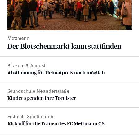
Mettmann
Der Blotschenmarkt kann stattfinden
Bis zum 6. August
Abstimmung für Heimatpreis noch möglich
Abstimmung für Heimatpreis noch möglich
Grundschule Neanderstraße
Kinder spenden ihre Tornister
Kinder spenden ihre Tornister
Erstmals Spielbetrieb
Kick-off für die Frauen des FC Mettmann 08
Kick-off für die Frauen des FC Mettmann 08