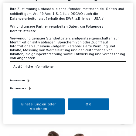
Informationen finden Sie in unserer Datenschutzerklärung.
Gründerszene im Kreis
Ihre Zustimmung umfasst alle schaufenster-mettmann.de-Seiten und
zusammen
schließt gem. Art. 49 Abs. 1 S. 1 lit. a DSGVO auch die
Datenverarbeitung außerhalb des EWR, z.B. in den USA ein.
Wir und unsere Partner verarbeiten Daten, um Folgendes
bereitzustellen:
Kreis
·
Start-up-Pitches, Impulsvortrag zum Thema
Förderungen und ganz viel Netzwerken – das alles
Verwendung genauer Standortdaten. Endgeräteeigenschaften zur
Identifikation aktiv abfragen. Speichern von oder Zugriff auf
steht auf dem Programm von „Me&My Start-up“. Zu
Informationen auf einem Endgerät. Personalisierte Werbung und
dieser Veranstaltung laden die Wirtschaftsförderung
Inhalte, Messung von Werbeleistung und der Performance von
Inhalten, Zielgruppenforschung sowie Entwicklung und Verbesserung
des Kreis Mettmann, die Industrie- und Handelskammer
von Angeboten.
Düsseldorf und die Handwerkskammer Düsseldorf für
Ausführliche Informationen
Mittwoch, 8. Juli, 16 Uhr, ins Kreishaus, Düsseldorfer
Straße 26 in Mettmann ein.
Impressum
Datenschutz
29.06.2026 , 13:49 Uhr
Eine Minute Lesezeit
Einstellungen oder
OK
Ablehnen