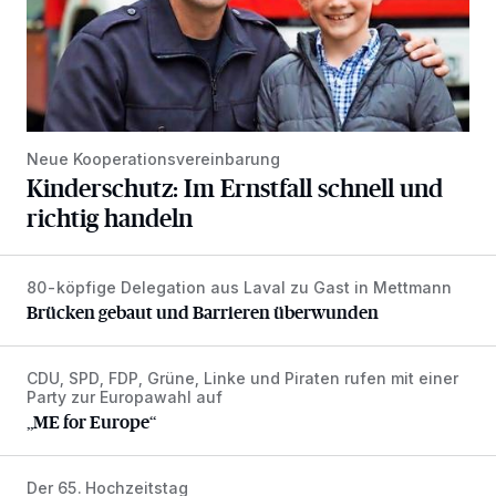
Neue Kooperationsvereinbarung
Kinderschutz: Im Ernstfall schnell und
richtig handeln
80-köpfige Delegation aus Laval zu Gast in Mettmann
Brücken gebaut und Barrieren überwunden
Brücken gebaut und Barrieren überwunden
CDU, SPD, FDP, Grüne, Linke und Piraten rufen mit einer
„ME for Europe“
Party zur Europawahl auf
„ME for Europe“
Der 65. Hochzeitstag
Hildegard und Heinz Friedel feiern Eiserne Hochzeit