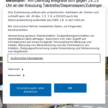
Mettmann
·
Am Dienstag ereignete sich gegen 14.15
Ihre Einstellungen gelten innerhalb unseres Website. Weitere
Uhr an der Kreuzung Talstraße/Diepensiepen/Zubringer
Informationen finden Sie in unserer Datenschutzerklärung.
Südring in Mettmann ein Verkehrsunfall mit einer
Ihre Zustimmung umfasst alle schaufenster-mettmann.de-Seiten und
leichtverletzten Person.
schließt gem. Art. 49 Abs. 1 S. 1 lit. a DSGVO auch die
Datenverarbeitung außerhalb des EWR, z.B. in den USA ein.
Wir und unsere Partner verarbeiten Daten, um Folgendes
bereitzustellen:
18.10.2017 , 10:40 Uhr
Eine Minute Lesezeit
Verwendung genauer Standortdaten. Endgeräteeigenschaften zur
Identifikation aktiv abfragen. Speichern von oder Zugriff auf
Informationen auf einem Endgerät. Personalisierte Werbung und
Inhalte, Messung von Werbeleistung und der Performance von
Inhalten, Zielgruppenforschung sowie Entwicklung und Verbesserung
von Angeboten.
Ausführliche Informationen
Impressum
Datenschutz
Einstellungen oder
OK
Ablehnen