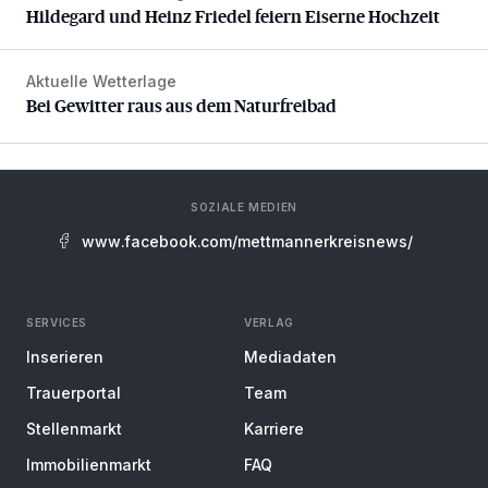
Hildegard und Heinz Friedel feiern Eiserne Hochzeit
Aktuelle Wetterlage
Bei Gewitter raus aus dem Naturfreibad
Bei Gewitter raus aus dem Naturfreibad
SOZIALE MEDIEN
www.facebook.com/mettmannerkreisnews/
SERVICES
VERLAG
Inserieren
Mediadaten
Trauerportal
Team
Stellenmarkt
Karriere
Immobilienmarkt
FAQ